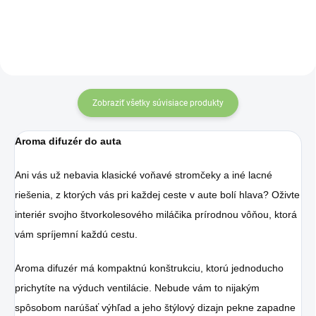
Zobraziť všetky súvisiace produkty
Aroma difuzér do auta
Ani vás už nebavia klasické voňavé stromčeky a iné lacné
riešenia, z ktorých vás pri každej ceste v aute bolí hlava? Oživte
interiér svojho štvorkolesového miláčika prírodnou vôňou, ktorá
vám spríjemní každú cestu.
Aroma difuzér má kompaktnú konštrukciu, ktorú jednoducho
prichytíte na výduch ventilácie. Nebude vám to nijakým
spôsobom narúšať výhľad a jeho štýlový dizajn pekne zapadne