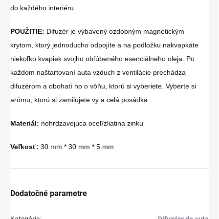
do každého interiéru.
POUŽITIE:
Difuzér je vybavený ozdobným magnetickým
krytom, ktorý jednoducho odpojíte a na podložku nakvapkáte
niekoľko kvapiek svojho obľúbeného esenciálneho oleja. Po
každom naštartovaní auta vzduch z ventilácie prechádza
difuzérom a obohatí ho o vôňu, ktorú si vyberiete. Vyberte si
arómu, ktorú si zamilujete vy a celá posádka.
Materiál:
nehrdzavejúca oceľ/zliatina zinku
Veľkosť:
30 mm * 30 mm * 5 mm
Dodatočné parametre
Kategória
:
Difuzéry do auta