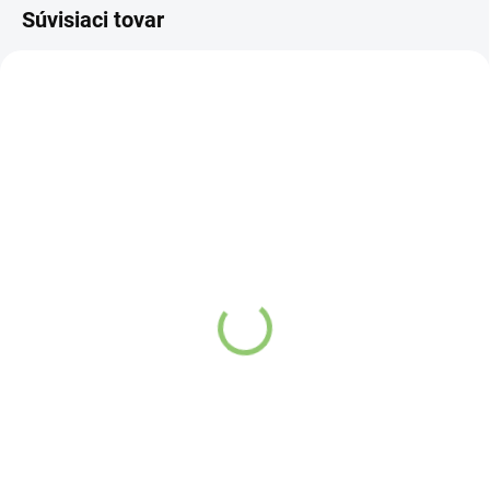
Súvisiaci tovar
AT26
AT76
SKLADOM
SKLADOM
(>5 KS)
(>5 KS)
Altevita 100% esenciálny
Altevita zmes
olej ŠALVIA 10ml olej
esenciálnych olejov
ženskej múdrosti
IMUNITA 10ml
Detail
Detail