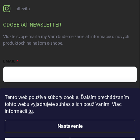
altevita
ODOBERAŤ NEWSLETTER
Vložte svoj e-mail a my Vám budeme zasielať informácie o nových
produktoch na našom e-shope.
EMAIL
Vložením e-mailu súhlasíte s
podmienkami ochrany osobných údajov
Tento web používa súbory cookie. Ďalším prechádzaním
Prihlásiť sa
tohto webu vyjadrujete súhlas s ich používaním. Viac
informácií
tu
.
Nastavenie
Copyright 2026
ALTEVITA Group s.r.o., life - health - beauty
. Všetky práva