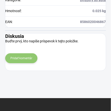
Hmotnosť
:
0.025 kg
EAN
:
8586020046867
Diskusia
Buďte prvý, kto napíše príspevok k tejto položke.
Pridať komentár
Z
á