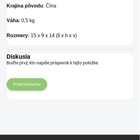
Krajina pôvodu
: Čína
Váha
: 0,5 kg
Rozmery:
15 x 9 x 14 (š x h x v)
Diskusia
Buďte prvý, kto napíše príspevok k tejto položke.
Pridať komentár
Z