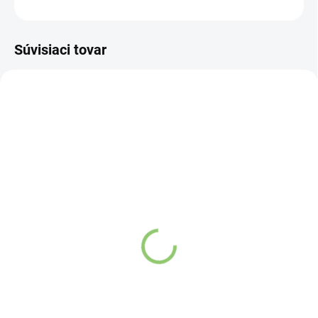
OPÝTAŤ SA
STRÁŽIŤ
Súvisiaci tovar
4418
4421
SKLADOM
VYPREDANÉ
(>5 KS)
Aróma lampa Budhova
Aróma lampa Ruka Biela
Hlava - Čierna 1ks
1ks
Detail
Detail
Tieto Aroma Lampy sú skvelým
Tieto Aroma Lampy sú skvelým
darčekom pre každého
darčekom pre každého