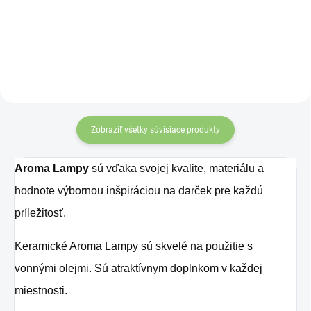
milovníka východného
milovníka východného
mysticizmu.
mysticizmu.
Zobraziť všetky súvisiace produkty
Aroma Lampy
sú vďaka svojej kvalite, materiálu a
hodnote výbornou inšpiráciou na darček pre každú
príležitosť.
Keramické Aroma Lampy sú skvelé na použitie s
vonnými olejmi. Sú atraktívnym doplnkom v každej
miestnosti.