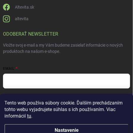
Altevita.sk
altevita
ODOBERAŤ NEWSLETTER
Vložte svoj e-mail a my Vám budeme zasielať informácie o nových
produktoch na našom e-shope.
EMAIL
Vložením e-mailu súhlasíte s
podmienkami ochrany osobných údajov
Tento web používa súbory cookie. Ďalším prechádzaním
Prihlásiť sa
tohto webu vyjadrujete súhlas s ich používaním. Viac
informácií
tu
.
Nastavenie