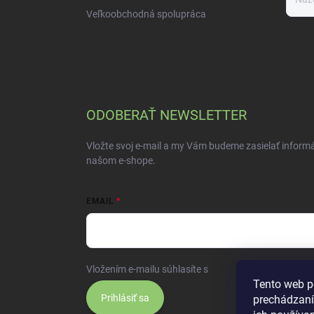
Veľkoobchodná spolupráca
ODOBERAŤ NEWSLETTER
Vložte svoj e-mail a my Vám budeme zasielať inform
našom e-shope.
EMAIL
Vložením e-mailu súhlasíte s
podmienkami ochrany 
Tento web p
Prihlásiť sa
prechádzaní