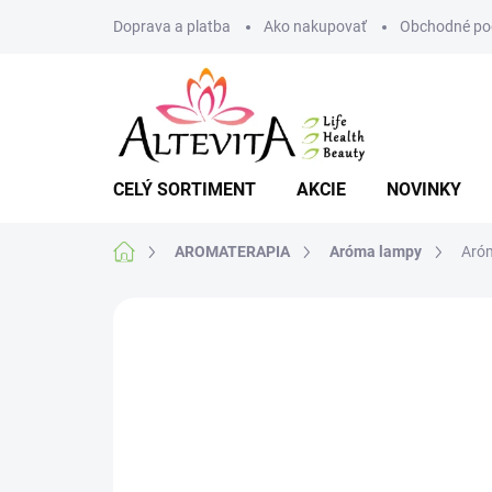
Prejsť
Doprava a platba
Ako nakupovať
Obchodné po
na
obsah
CELÝ SORTIMENT
AKCIE
NOVINKY
Domov
AROMATERAPIA
Aróma lampy
Aróm
Neohodnotené
Podrobnosti hodnote