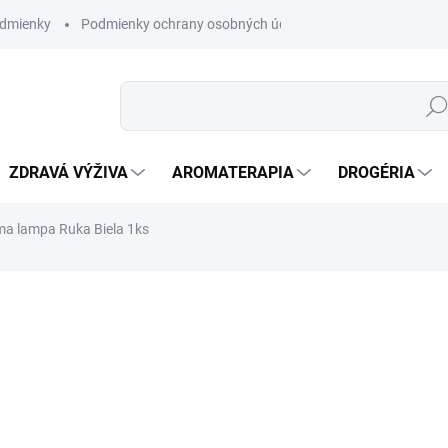
dmienky
Podmienky ochrany osobných údajov
Hľad
ZDRAVÁ VÝŽIVA
AROMATERAPIA
DROGÉRIA
a lampa Ruka Biela 1ks
nia
ZNAČKA:
AWM
SKLADOM
(>5 KS)
Tieto Aroma Lampy sú skv
východného mysticizmu.
DETAILNÉ INFORMÁCIE