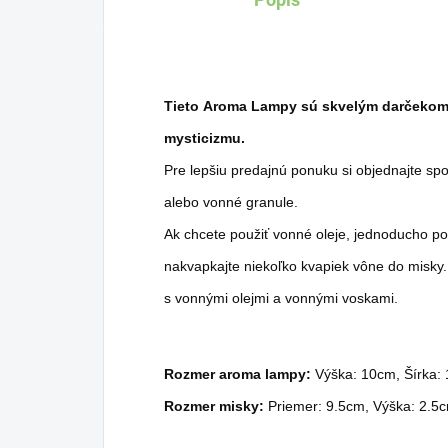
darčekom pre výnimočné
dar
príležitosti.
príl
Tieto Aroma Lampy sú skvelým darčekom
mysticizmu.
Pre lepšiu predajnú ponuku si objednajte sp
alebo vonné granule.
Ak chcete použiť vonné oleje, jednoducho p
nakvapkajte niekoľko kvapiek vône do misky.
s vonnými olejmi a vonnými voskami.
Rozmer aroma lampy:
Výška: 10cm, Šírka:
Rozmer misky:
Priemer: 9.5cm, Výška: 2.5