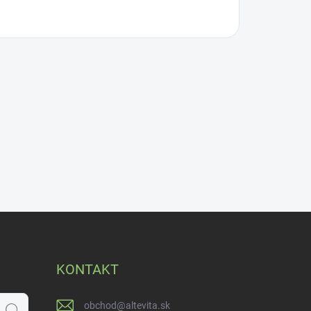
KONTAKT
obchod
@
altevita.sk
Hľadať