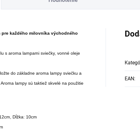
čekom pre výnimočné
darčekom pre výnimočné
ežitosti.
príležitosti.
Dod
 pre každého milovníka východného
olu s aroma lampami sviečky, vonné oleje
Kategó
oložte do základne aroma lampy sviečku a
EAN
:
 Aroma lampy sú taktiež skvelé na použitie
 12cm, Dĺžka: 10cm
cm