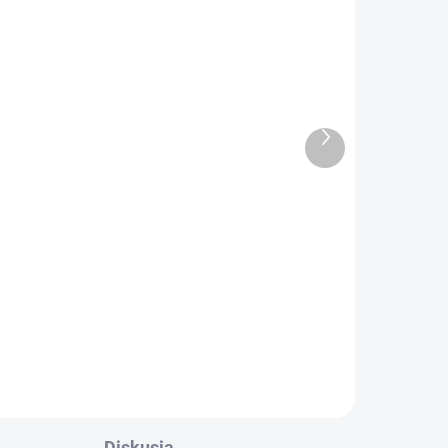
DANÉ
SKLADOM
(>5 KS)
ma
Ďalší
Altevita 100% esenciálny
produkt
olej CITRÓN - Olej
sústredenia a čistoty
l
10ml
Detail
u
Diskusia