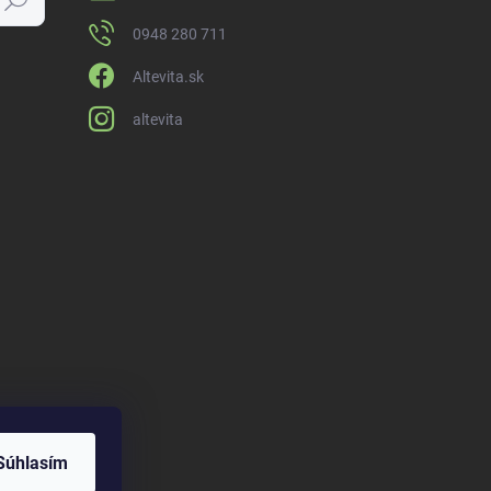
0948 280 711
Altevita.sk
altevita
Súhlasím