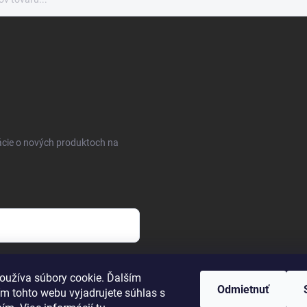
ácie o nových produktoch na
osobných údajov
oužíva súbory cookie. Ďalším
Odmietnuť
m tohto webu vyjadrujete súhlas s