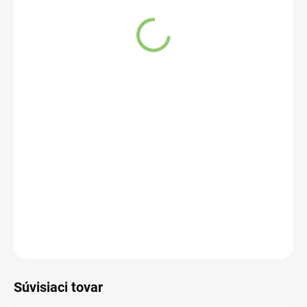
SKLADOM
(>5 KS)
Tieto Aroma Lampy sú skvelým darčekom pre každého
milovníka východného mysticizmu.
DETAILNÉ INFORMÁCIE
OPÝTAŤ SA
STRÁŽIŤ
Súvisiaci tovar