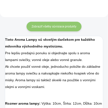
úprava. Vďaka svojej
úprava. Vďaka svojej
kvalite, materiálu a
kvalite, materiálu a
hodnote sú skvelým
hodnote sú skvelým
darčekom pre výnimočné
darčekom pre výnimočné
príležitosti.
príležitosti.
Zobraziť všetky súvisiace produkty
Tieto Aroma Lampy sú skvelým darčekom pre každého
milovníka východného mysticizmu.
Pre lepšiu predajnú ponuku si objednajte spolu s aroma
lampami sviečky, vonné oleje alebo vonné granule.
Ak chcete použiť vonné oleje, jednoducho položte do základne
aroma lampy sviečku a nakvapkajte niekoľko kvapiek vône do
misky. Aroma lampy sú taktiež skvelé na použitie s vonnými
olejmi a vonnými voskami.
Rozmer aroma lampy:
Výška: 10cm, Šírka: 12cm, Dĺžka: 10cm