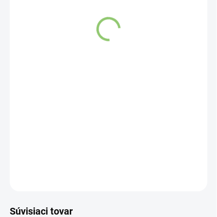
SKLADOM
(1 KS)
Keramické Aroma Lampy sú skvelé na použitie s vonnými
olejmi. Sú atraktívnym doplnkom v každej miestnosti.
DETAILNÉ INFORMÁCIE
OPÝTAŤ SA
STRÁŽIŤ
Súvisiaci tovar