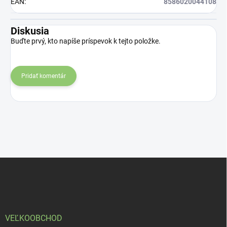
EAN
:
8586020044108
Diskusia
Buďte prvý, kto napíše príspevok k tejto položke.
Pridať komentár
Z
á
p
ä
t
i
VEĽKOOBCHOD