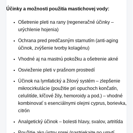
Účinky a možnosti použitia mastichovej vody:
Ošetrenie pleti na rany (regeneračné účinky –
urýchlenie hojenia)
Ochrana pred predčasným starnutím (anti-aging
účinok, zvýšenie tvorby kolagénu)
Vhodné aj na mastnú pokožku a ošetrenie akné
Osvieženie pleti v prašnom prostredí
Účinok na lymfatický a žilový systém – zlepšenie
mikrocirkulácie (použitie pri opuchoch končatín,
celulitíde, kŕčové žily, hemoroidy a pod.) – vhodné
kombinovať s esenciálnymi olejmi cyprus, borievka,
citrón
Analgetický účinok – bolesti hlavy, svalov, artritída
Použitie ako ústny sprej (nastriekajte po umytí