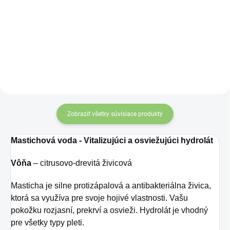
vám poskytne nielen
esenciálny olej je 100%
dokonalý detox, ale aj
čistý olej získaný zo
celkovú podporu
stromu Pistacia
zdravia? V tom prípade
Lentiscus, ktorý rastie na
máme pre vás riešenie.
gréckom ostrove CHIOS.
Masticha Curcumin
Jeho využitie je
Complex spája v sebe
všestranné.
účinné látky, vďaka čomu
Zobraziť všetky súvisiace produkty
prispieva k lepšiemu
fungovaniu vášho
Mastichová voda - Vitalizujúci a osviežujúci hydrolát
organizmu.
Vôňa
– citrusovo-drevitá živicová
Masticha je silne protizápalová a antibakteriálna živica,
ktorá sa využíva pre svoje hojivé vlastnosti. Vašu
pokožku rozjasní, prekrví a osvieži. Hydrolát je vhodný
pre všetky typy pleti.