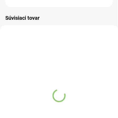
OPÝTAŤ SA
STRÁŽIŤ
Súvisiaci tovar
4965
5138
SKLADOM
SKLADOM
(>5 KS)
(>5 KS)
Altevita Masticha
Altevita Masticha olej –
Curcumin Complex 80
2% dilute (riedený v
kapsúl
slnečnicovom oleji)
prírodný olej lisovaný za
studena 50 ml
Detail
Detail
Túžite po produkte, ktorý
Chios Masticha