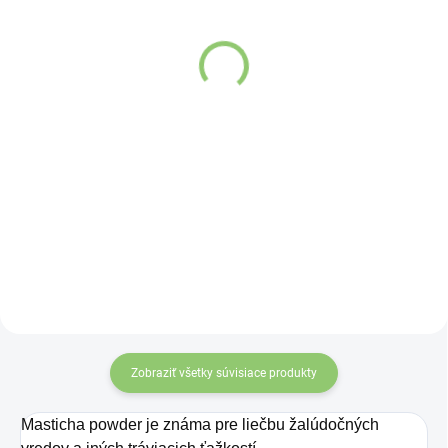
(>5 KS)
Altevita Curcumin Reishi
Altevita Masticha
Complex 60ks
Probiotics & Prebiotics
80 kapsúl
Detail
Detail
Receptúra kombinuje účinné
zložky CURCUMIN C3
Máte problémy
Complex 95% s vysokým
s tráviacou sústavou
podielom kurkuminoidov
a potrebujete nakopnúť
v súčinnosti s betaglukánmi
metabolizmus? Masticha
obsiahnutými v hube
probiotics prebiotic je
REISHI.
produkt obsahujúci
vysoko účinné zložky,
ktoré prečistia
Zobraziť všetky súvisiace produkty
organizmus a taktiež
slúžia ako antioxidanty.
Masticha powder je známa pre liečbu žalúdočných