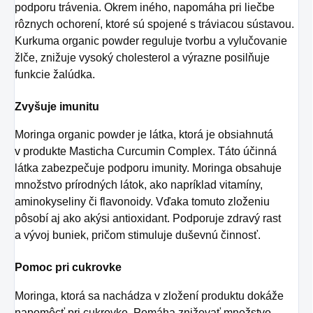
podporu trávenia. Okrem iného, napomáha pri liečbe
rôznych ochorení, ktoré sú spojené s tráviacou sústavou.
Kurkuma organic powder reguluje tvorbu a vylučovanie
žlče, znižuje vysoký cholesterol a výrazne posilňuje
funkcie žalúdka.
Zvyšuje imunitu
Moringa organic powder je látka, ktorá je obsiahnutá
v produkte
Masticha Curcumin Complex
. Táto účinná
látka zabezpečuje podporu imunity. Moringa obsahuje
množstvo prírodných látok, ako napríklad vitamíny,
aminokyseliny či flavonoidy. Vďaka tomuto zloženiu
pôsobí aj ako akýsi antioxidant. Podporuje zdravý rast
a vývoj buniek, pričom stimuluje duševnú činnosť.
Pomoc pri cukrovke
Moringa, ktorá sa nachádza v zložení produktu dokáže
napomôcť pri cukrovke. Pomáha znižovať množstvo