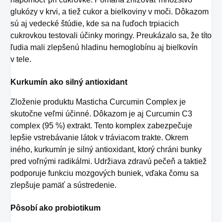
glukózy v krvi, a tiež cukor a bielkoviny v moči. Dôkazom
sú aj vedecké štúdie, kde sa na ľuďoch trpiacich
cukrovkou testovali účinky moringy. Preukázalo sa, že títo
ľudia mali zlepšenú hladinu hemoglobínu aj bielkovín
v tele.
Kurkumín ako silný antioxidant
Zloženie produktu
Masticha Curcumin Complex
je
skutočne veľmi účinné. Dôkazom je aj Curcumin C3
complex (95 %) extrakt. Tento komplex zabezpečuje
lepšie vstrebávanie látok v tráviacom trakte. Okrem
iného, kurkumín je silný antioxidant, ktorý chráni bunky
pred voľnými radikálmi. Udržiava zdravú pečeň a taktiež
podporuje funkciu mozgových buniek, vďaka čomu sa
zlepšuje pamäť a sústredenie.
Pôsobí ako probiotikum