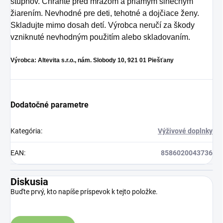
stupňov. Chráňte pred mrazom a priamym slnečným
žiarením. Nevhodné pre deti, tehotné a dojčiace ženy.
Skladujte mimo dosah detí. Výrobca neručí za škody
vzniknuté nevhodným použitím alebo skladovaním.
Výrobca: Altevita s.r.o., nám. Slobody 10, 921 01 Piešťany
Dodatočné parametre
Kategória
:
Výživové doplnky
EAN
:
8586020043736
Diskusia
Buďte prvý, kto napíše príspevok k tejto položke.