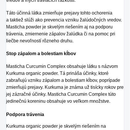
vredov a iných tráviacich ťažkostí.
Táto účinná látka zmierňuje prejavy tohto ochorenia
a taktiež slúži ako prevencia vzniku žalúdočných vredov.
Masticha powder je skvelým riešením aj na podporu
trávenia, zmiernenie zápalov žalúdka či na pomoc pri
liečbe nevoľností rôzneho druhu.
Stop zápalom a bolestiam kĺbov
Masticha Curcumin Complex
obsahuje látku s názvom
Kurkuma organic powder. Tá prináša účinky, ktoré
zabraňujú vzniku zápalom a bolestiam kĺbov, poprípade
zmierňujú prejavy. Kurkuma je známa už tisícky rokov pre
jej zázračné účinky.
Masticha Curcumin Complex
túto
jedinečnú koreninu obsahuje vo veľkom množstve.
Podpora trávenia
Kurkuma organic powder je skvelým riešením na