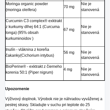
Moringa organic powder
Nie je
70 mg
(moringa oleifera)
stanovená
Curcumin C3 complex® exktrakt
z kurkumy dlhej 64:1 (Curcuma
Nie je
67 mg
longa) (95% obsah
stanovená
kurkuminoidov )
Inulín - vláknina z koreňa
Nie je
56 mg
čakanky(Cichorium intybus)
stanovená
BioPerine® - exktrakt z čierneho
Nie je
4 mg
korenia 50:1 (Piper nigrum)
stanovená
Upozornenie
Výživový doplnok. Výrobok nie je náhradou vyváženej a
pestrej stravy. Skladujte v suchu pri teplote do 25