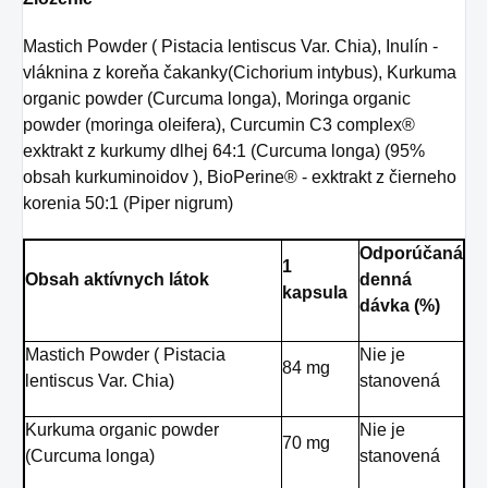
Mastich Powder ( Pistacia lentiscus Var. Chia), Inulín -
vláknina z koreňa čakanky(Cichorium intybus), Kurkuma
organic powder (Curcuma longa), Moringa organic
powder (moringa oleifera), Curcumin C3 complex®
exktrakt z kurkumy dlhej 64:1 (Curcuma longa) (95%
obsah kurkuminoidov ), BioPerine® - exktrakt z čierneho
korenia 50:1 (Piper nigrum)
Odporúčaná
1
Obsah aktívnych látok
denná
kapsula
dávka (%)
Mastich Powder ( Pistacia
Nie je
84 mg
lentiscus Var. Chia)
stanovená
Kurkuma organic powder
Nie je
70 mg
(Curcuma longa)
stanovená