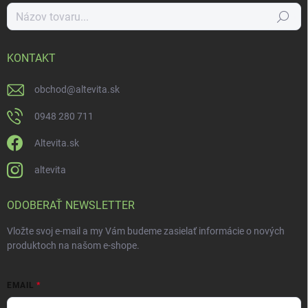
Hľadať
KONTAKT
obchod
@
altevita.sk
0948 280 711
Altevita.sk
altevita
ODOBERAŤ NEWSLETTER
Vložte svoj e-mail a my Vám budeme zasielať informácie o nových
produktoch na našom e-shope.
EMAIL