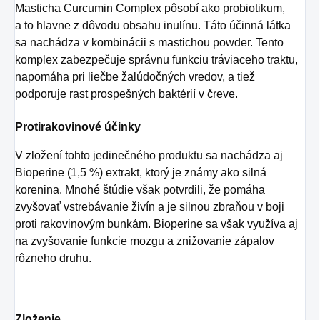
Masticha Curcumin Complex
pôsobí ako probiotikum,
a to hlavne z dôvodu obsahu inulínu. Táto účinná látka
sa nachádza v kombinácii s mastichou powder. Tento
komplex zabezpečuje správnu funkciu tráviaceho traktu,
napomáha pri liečbe žalúdočných vredov, a tiež
podporuje rast prospešných baktérií v čreve.
Protirakovinové účinky
V zložení tohto jedinečného produktu sa nachádza aj
Bioperine (1,5 %) extrakt, ktorý je známy ako silná
korenina. Mnohé štúdie však potvrdili, že pomáha
zvyšovať vstrebávanie živín a je silnou zbraňou v boji
proti rakovinovým bunkám. Bioperine sa však využíva aj
na zvyšovanie funkcie mozgu a znižovanie zápalov
rôzneho druhu.
Zloženie