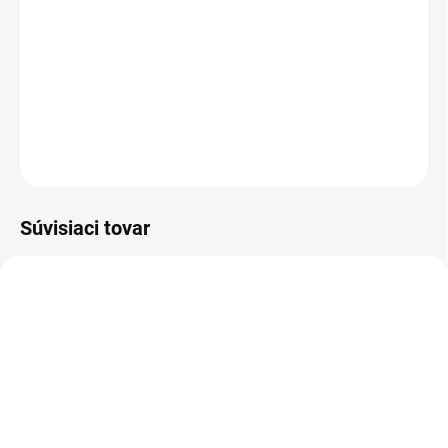
antioxidanty. K ďalším benefitom patrí pozitívny
vplyv na kardiovaskulárny systém. Tiež
priaznivo vplýva na fyzický aj psychický výkon.
DETAILNÉ INFORMÁCIE
OPÝTAŤ SA
STRÁŽIŤ
Súvisiaci tovar
4784
11813
SKLADOM
VYPREDANÉ
(>5 KS)