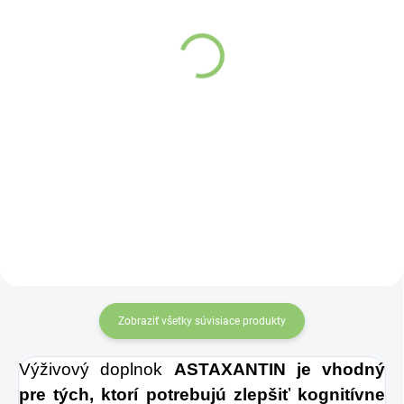
Altevita AYUR MORNING
Altevita sklenená fľaša
kávovinový nápoj s
na vodu 1ks
bylinami 6g
Detail
Detail
Sklenená fľaša
Chuťovo vyladená čisto prírodná
zmes z koreňov púpavy a
Altevita
čakanky je vhodná na prípravu
aromatického nápoja s chuťou a
vôňou kávy.
Zobraziť všetky súvisiace produkty
Výživový doplnok
ASTAXANTIN je vhodný
pre tých, ktorí potrebujú zlepšiť kognitívne