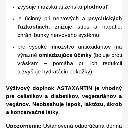
zvyšuje mužskú aj ženskú
plodnosť
je účinný pri nervových a
psychických
ťažkostiach
, znižuje stres a napätie,
chráni bunky nervového systému
pre vysoké množstvo antioxidantov má
výrazné
omladzujúce účinky
(bojuje proti
vráskam – pomáha pri ich redukcii
a zvyšuje hydratáciu pokožky).
Výživový doplnok ASTAXANTIN je vhodný
pre celiatikov a diabetikov, vegetariánov a
vegánov. Neobsahuje lepok, laktózu, škrob
a konzervačné látky.
Upozornenia:
Ustanovená odporúčaná denná