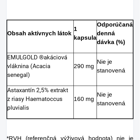
Odporúčaná
1
Obsah aktívnych látok
denná
kapsula
dávka (%)
EMULGOLD ®akáciová
Nie je
vláknina (Acacia
290 mg
stanovená
senegal)
Astaxantín 2,5% extrakt
Nie je
z riasy Haematoccus
160 mg
stanovená
pluvialis
*RVH (referenčná výživová hodnota) nie je