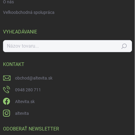
O nás
Veľkoobchodná spolupráca
VYHĽADÁVANIE
Hľadať
KONTAKT
obchod
@
altevita.sk
0948 280 711
Altevita.sk
altevita
ODOBERAŤ NEWSLETTER