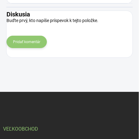
Diskusia
Buďte prvý, kto napíše príspevok k tejto položke.
Pridať komentár
Z
á
p
ä
t
i
VEĽKOOBCHOD
e