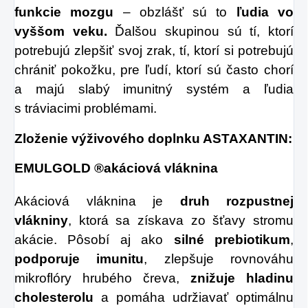
funkcie mozgu
– obzlášť sú to
ľudia vo
vyššom veku.
Ďalšou skupinou sú tí, ktorí
potrebujú zlepšiť svoj zrak, tí, ktorí si potrebujú
chrániť pokožku, pre ľudí, ktorí sú často chorí
a majú slabý imunitný systém a ľudia
s tráviacimi problémami.
Zloženie výživového doplnku ASTAXANTIN:
EMULGOLD ®akáciová vláknina
Akáciová vláknina je
druh rozpustnej
vlákniny
, ktorá sa získava zo šťavy stromu
akácie. Pôsobí aj ako
silné prebiotikum
,
podporuje imunitu
, zlepšuje rovnováhu
mikroflóry hrubého čreva,
znižuje hladinu
cholesterolu
a pomáha udržiavať optimálnu