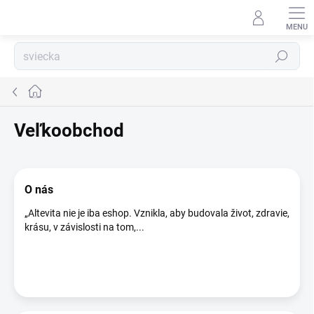
Prejsť
na
obsah
Hľadať
Domov
Veľkoobchod
V
ý
O nás
p
i
„Altevita nie je iba eshop. Vznikla, aby budovala život, zdravie,
s
krásu, v závislosti na tom,...
č
l
á
n
k