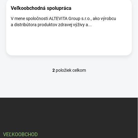
o
v
Veľkoobchodná spolupráca
V mene spoločnosti ALTEVITA Group s.r.o., ako výrobcu
a distribútora produktov zdravej výživy a...
2
položiek celkom
O
v
l
á
d
Z
a
á
c
p
i
e
ä
p
t
r
i
VEĽKOOBCHOD
v