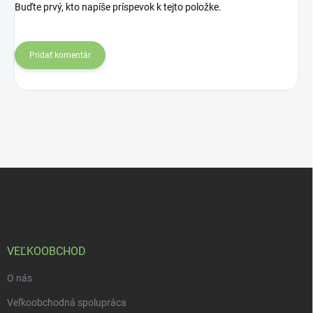
Buďte prvý, kto napíše príspevok k tejto položke.
Pridať komentár
Z
á
p
ä
t
i
VEĽKOOBCHOD
e
O nás
Veľkoobchodná spolupráca