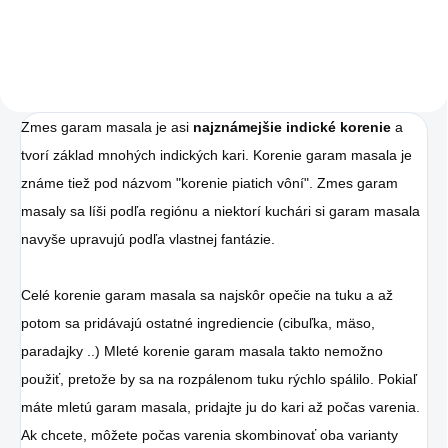
Charlie's Organics.
Táto perlivá voda s
prírodnou malinovou
a limetkovou šťavou
je vyrobená z BIO
Zmes garam masala je asi
najznámejšie indické korenie
a
tvorí základ mnohých indických kari.
Korenie garam masala je
certifikovaných
známe tiež pod názvom "korenie piatich vôní".
Zmes garam
prísad. Je skvelá na
masaly sa líši podľa regiónu a niektorí kuchári si garam masala
zahnanie smädu
navyše upravujú podľa vlastnej fantázie.
alebo len ako
osvieženie v týchto
Celé korenie garam masala sa najskôr opečie na tuku a až
sparných dňoch.
potom sa pridávajú ostatné ingrediencie (cibuľka, mäso,
paradajky ..) Mleté korenie garam masala takto nemožno
použiť, pretože by sa na rozpálenom tuku rýchlo spálilo.
Pokiaľ
máte mletú garam masala, pridajte ju do kari až počas varenia.
Ak chcete, môžete počas varenia skombinovať oba varianty