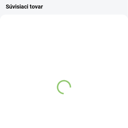
Súvisiaci tovar
NOVINKA
0488
83247
VYPREDANÉ
VYPREDANÉ
TRS Chilli mleté 100g
Charlie's Organics sýtená
pitná voda s malinovou a
limetkovou šťavou 330
Detail
ml
Chilli prášok pôvodom z
Detail
Indie získaný z najlepších
červených papričiek.
Zažite pravú
osviežujúcu chuť s