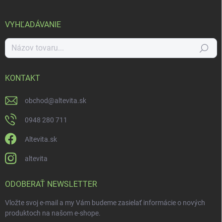
VYHĽADÁVANIE
Hľadať
KONTAKT
obchod
@
altevita.sk
0948 280 711
Altevita.sk
altevita
ODOBERAŤ NEWSLETTER
Vložte svoj e-mail a my Vám budeme zasielať informácie o nových
produktoch na našom e-shope.