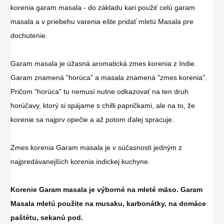
korenia garam masala - do základu kari použiť celú garam
masala a v priebehu varenia ešte pridať mletú Masala pre
dochutenie.
Garam masala je úžasná aromatická zmes korenia z Indie.
Garam znamená "horúca" a masala znamená "zmes korenia".
Pričom "horúca" tu nemusí nutne odkazovať na ten druh
horúčavy, ktorý si spájame s chilli papričkami, ale na to, že
korenie sa najprv opečie a až potom ďalej spracuje.
Zmes korenia Garam masala je v súčasnosti jedným z
najpredávanejších korenia indickej kuchyne.
Korenie Garam masala je výborné na mleté ​​mäso.
Garam
Masala mletú použite na musaku, karbonátky, na domáce
paštétu, sekanú pod.