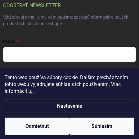
ODOBERAŤ NEWSLETTER
Vložte svoj e-mail a my Vám budeme zasielať informácie o nových
produktoch na našom e-shope.
EMAIL
Vložením e-mailu súhlasíte s
podmienkami ochrany osobných údajov
Tento web používa súbory cookie. Ďalším prechádzaním
Prihlásiť sa
tohto webu vyjadrujete súhlas s ich používaním. Viac
informácií
tu
.
Nastavenie
Copyright 2026
ALTEVITA Group s.r.o., life - health - beauty
. Všetky práva
vyhradené.
Upraviť nastavenie cookies
Odmietnuť
Súhlasím
Vytvoril Shoptet