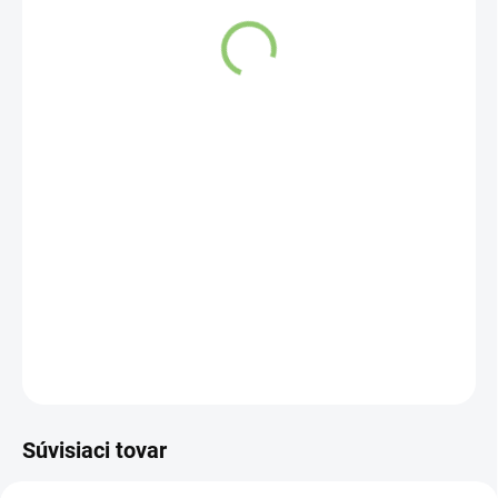
SKLADOM
(>5 KS)
DETAILNÉ INFORMÁCIE
OPÝTAŤ SA
STRÁŽIŤ
Súvisiaci tovar