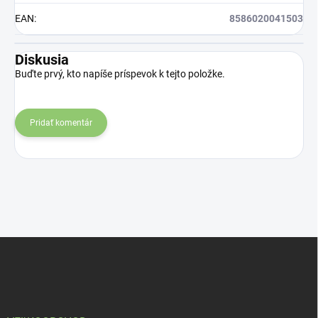
EAN
:
8586020041503
Diskusia
Buďte prvý, kto napíše príspevok k tejto položke.
Pridať komentár
Z
á
p
ä
t