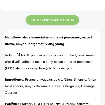
Zobraziť všetky súvisiace produkty
Mandľový olej s esenciálnymi olejmi pomaranč, ružové
drevo, amyris, bergamot, ylang ylang
Roll-on ŠŤASTIE ponúka pomoc počas dní, kedy sme smutní,
precitlivelí, veľmi ho ocenia ženy počas dní pred menzesom
(PMS) alebo počas sychravých depresívnych dní.
Ingredients
: Prunus amygdalus dulcis, Citrus Sinensis, Aniba
Rosaeodora, Amyris Balsamifera, Citrus Bergamia, Cananga
Odorata
Použitie:
Praktický ROLL-ON použite krúživými pohybmi