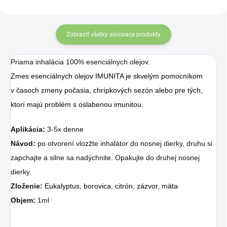
Zobraziť všetky súvisiace produkty
Priama inhalácia 100% esenciálnych olejov.
Zmes esenciálnych olejov IMUNITA je skvelým pomocníkom
v časoch zmeny počasia, chrípkových sezón alebo pre tých,
ktorí majú problém s oslabenou imunitou.
Aplikácia:
3-5x denne
Návod:
po otvorení vlozžte inhalátor do nosnej dierky, druhu si
zapchajte a silne sa nadýchnite. Opakujte do druhej nosnej
dierky.
Zloženie:
Eukalyptus, borovica, citrón, zázvor, mäta
Objem:
1ml