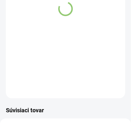
SKLADOM
(>5 KS)
DETAILNÉ INFORMÁCIE
OPÝTAŤ SA
STRÁŽIŤ
Súvisiaci tovar
AT76
AT97