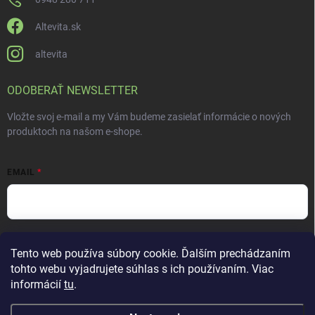
Altevita.sk
altevita
ODOBERAŤ NEWSLETTER
Vložte svoj e-mail a my Vám budeme zasielať informácie o nových
produktoch na našom e-shope.
EMAIL
Vložením e-mailu súhlasíte s
podmienkami ochrany osobných údajov
Tento web používa súbory cookie. Ďalším prechádzaním
Prihlásiť sa
tohto webu vyjadrujete súhlas s ich používaním. Viac
informácií
tu
.