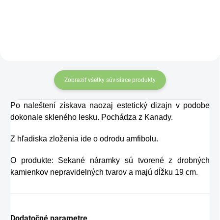
myseľ
rôznymi nádržami.
Túto dekoráciu
zvýrazňujú 2 farebné
LED svetlá. Ľavú
stranu zaberá figúrka
Zobraziť všetky súvisiace produkty
v jogovej pozícii. Na
živici a farbe bola
Po naleštení získava naozaj estetický dizajn v podobe
dokonale skleného lesku. Pochádza z Kanady.
vykonaná kvalitná
práca, aby sa
Z hľadiska zloženia ide o odrodu amfibolu.
fontána dostala do
O produkte: Sekané náramky sú tvorené z drobných
tohto prirodzeného a
kamienkov nepravidelných tvarov a majú dĺžku 19 cm.
realistického
vzhľadu.
Dodatočné parametre