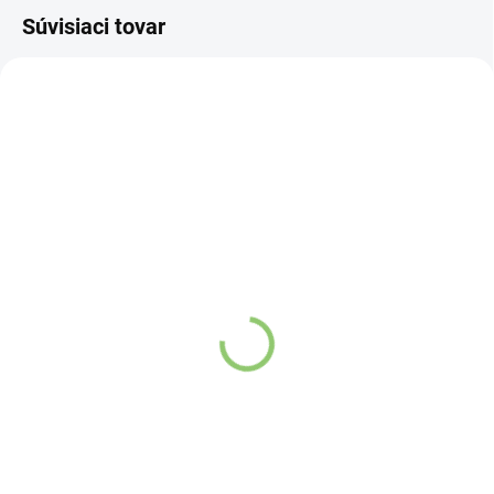
Súvisiaci tovar
4142
83019
SKLADOM
SKLADOM
(>5 KS)
(>5 KS)
Altevita AYUR MORNING
Zen Arôme vnútorná
kávovinový nápoj s
fontána Yama 1ks
bylinami 100g
Detail
Detail
Fontána Yama sa
Ranný rituál, ktorý
vyznačuje prúdením
prebudí vaše telo aj
na 4 úrovniach s