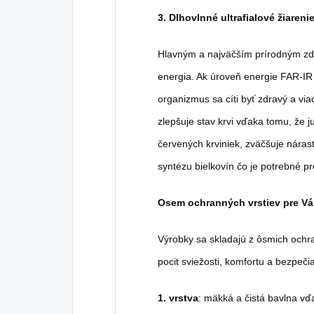
3. Dlhovlnné ultrafialové žiareni
Hlavným a najväčším prírodným zdr
energia. Ak úroveň energie FAR-IR
organizmus sa cíti byť zdravý a vi
zlepšuje stav krvi vďaka tomu, že j
červených krviniek, zväčšuje náras
syntézu bielkovín čo je potrebné p
Osem ochranných vrstiev pre Vá
Výrobky sa skladajú z ôsmich ochra
pocit sviežosti, komfortu a bezpeč
1.
vrstva
: mäkká a čistá bavlna vď