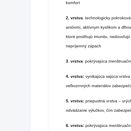
komfort
2.
vrstva
: technologicky pokroková
aniónmi, aktívnym kyslíkom a dlhov
ktoré posilňujú imunitu, nedovoľujú 
nepríjemný zápach
3
.
vrstva
: pokrývajúca menštruačn
4.
vrstva:
vynikajúca sajúca vrstv
veľkozrnných materiálov zabezpeču
5.
vrstva:
priepustná vrstva – urých
odvádzanie výlučkov, čím zabezpeč
6.
vrstva:
pokrývajúca menštruačnú