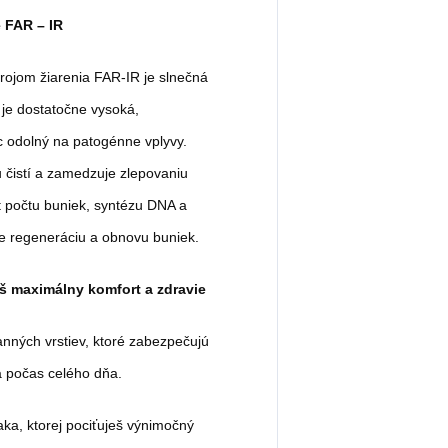
e FAR – IR
ojom žiarenia FAR-IR je slnečná
 je dostatočne vysoká,
ac odolný na patogénne vplyvy.
u čistí a zamedzuje zlepovaniu
t počtu buniek, syntézu DNA a
re regeneráciu a obnovu buniek.
š maximálny komfort a zdravie
nných vrstiev, ktoré zabezpečujú
ia počas celého dňa.
aka, ktorej pociťuješ výnimočný