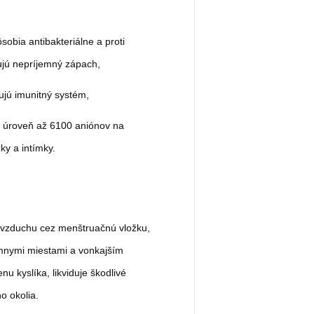
sobia antibakteriálne a proti
ujú nepríjemný zápach,
šujú imunitný systém,
 úroveň až 6100 aniónov na
ky a intímky.
ť vzduchu cez menštruačnú vložku,
tímnymi miestami a vonkajším
 kyslíka, likviduje škodlivé
o okolia.