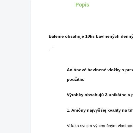
Popis
Balenie obsahuje 10ks bavlnených denných
A
niónové bavlnené vložky s pr
použitie.
Výrobky obsahujú 3 unikátne a 
1. Anióny najvyššej kvality na tr
Vďaka svojim výnimočným vlastnos