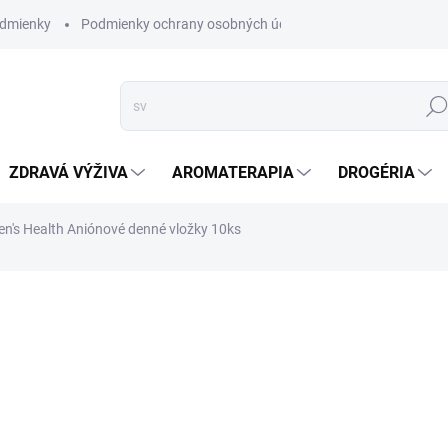
dmienky
Podmienky ochrany osobných údajov
Hľad
ZDRAVÁ VÝŽIVA
AROMATERAPIA
DROGÉRIA
n's Health Aniónové denné vložky 10ks
nia
ZNAČKA:
MYQUEEN'S HEALTH
VYPREDANÉ
A
niónové bavlnené vložky