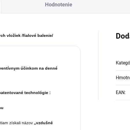
Hodnotenie
Dod
 vložiek /fialové balenie/
Kategó
eventívnym účinkom na denné
Hmotn
EAN
:
patentované technológie :
hu
tiam získali názov
„vzdušné