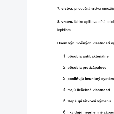
7.
vrstva:
priedušná vrstva umožňu
8.
vrstva:
ľahko aplikovateľná celo
lepidlom
Osem výnimočných vlastností v
pôsobia antibakteriálne
pôsobia protizápalovo
posilňujú imunitný systém
majú liečebné vlastnosti
zlepšujú látkovú výmenu
likvidujú nepríjemný zápa