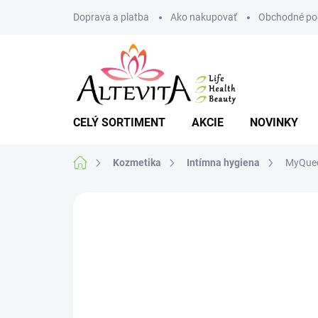
Prejsť
Doprava a platba
Ako nakupovať
Obchodné po
na
obsah
CELÝ SORTIMENT
AKCIE
NOVINKY
Domov
Kozmetika
Intímna hygiena
MyQuee
Neohodnotené
Podrobnosti hodnote