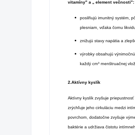
vitamíny" a „ element večnosti":
posilňujú imunitný systém, pô
plesniam, vďaka čomu likvid
znižujú stavy napätia a zlep
výrobky obsahujú výnimočnú
každý cm³ menštruačnej vlož
2.Aktívny kyslík
Aktívny kyslík zvyšuje priepustnos
zrýchľuje jeho cirkuláciu medzi in
povrchom, dodatočne zvyšuje výmenu
baktérie a udržiava čistotu intímneh