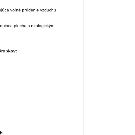
júca voľné prúdenie vzduchu
lepiaca plocha s ekologickým
ýrobkov:
ch