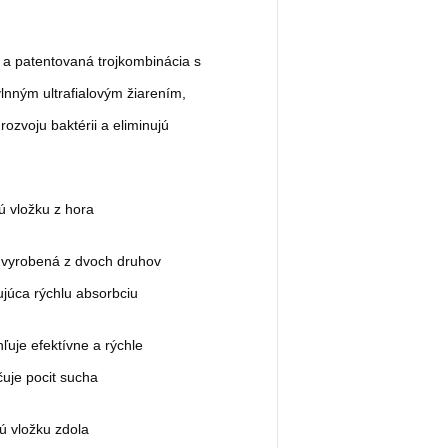
 a patentovaná trojkombinácia s
lnným ultrafialovým žiarením,
rozvoju baktérii a eliminujú
ú vložku z hora
a vyrobená z dvoch druhov
júca rýchlu absorbciu
ľuje efektívne a rýchle
uje pocit sucha
 vložku zdola