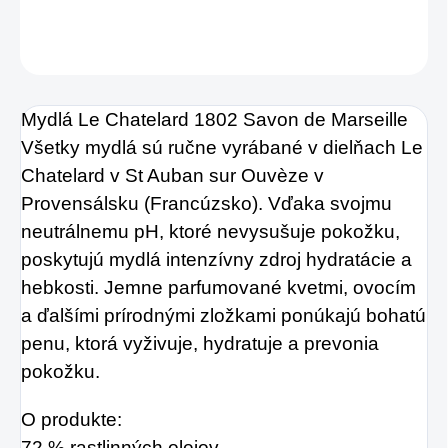
DETAILNÉ INFORMÁCIE
OPÝTAŤ SA
STRÁŽIŤ
Mydlá Le Chatelard 1802 Savon de Marseille
Všetky mydlá sú ručne vyrábané v dielňach Le
Chatelard v St Auban sur Ouvèze v
Provensálsku (Francúzsko). Vďaka svojmu
neutrálnemu pH, ktoré nevysušuje pokožku,
poskytujú mydlá intenzívny zdroj hydratácie a
hebkosti. Jemne parfumované kvetmi, ovocím
a ďalšími prírodnými zložkami ponúkajú bohatú
penu, ktorá vyživuje, hydratuje a prevonia
pokožku.
O produkte:
72 % rastlinných olejov