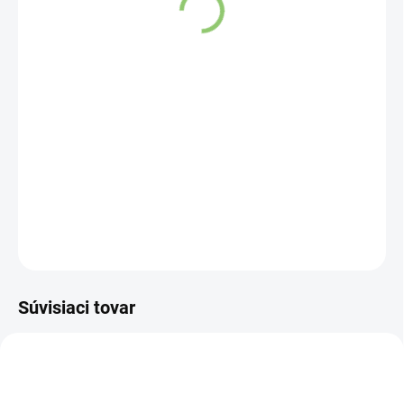
VYPREDANÉ
DETAILNÉ INFORMÁCIE
OPÝTAŤ SA
STRÁŽIŤ
Súvisiaci tovar
DS 235
DS 231