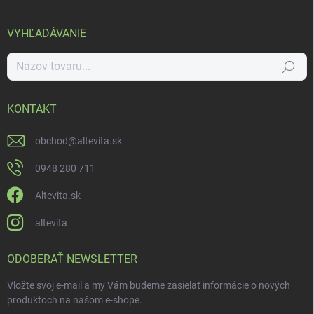
VYHĽADÁVANIE
Hľadať
KONTAKT
obchod
@
altevita.sk
0948 280 711
Altevita.sk
altevita
ODOBERAŤ NEWSLETTER
Vložte svoj e-mail a my Vám budeme zasielať informácie o nových
produktoch na našom e-shope.