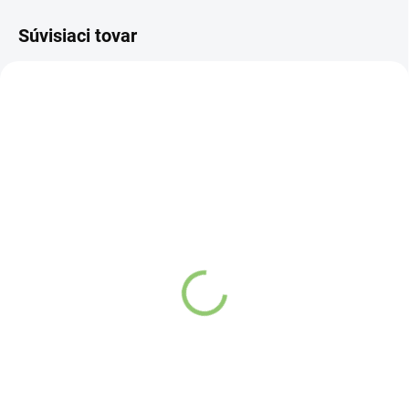
Súvisiaci tovar
NOVINKA
83247
VYPREDANÉ
Charlie's Organics sýtená
pitná voda s malinovou a
limetkovou šťavou 330
ml
Detail
Zažite pravú
osviežujúcu chuť s