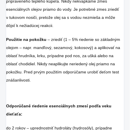
pripraveného teplého kúpeľa. Nikdy nekvapkáme zmes
esenciálnych olejov priamo do vody. Je potrebné zmes zriediť
v tukovom nosiči, pretože olej sa s vodou nezmieša a môže
dôjsť k nežiadúcej reakcii.
Použitie na pokožku
– zriediť (1 – 5% riedenie so základným
olejom – napr. mandľový, sezamový, kokosový) a aplikovať na
oblasť hrudníka, krku, prípadne pod nos, za ušká alebo na
oblasť chodidiel. Nikdy neaplikujte neriedený olej priamo na
pokožku. Pred prvým použitím odporúčame urobiť deťom test
znášanlivosti.
Odporúčané riedenie esenciálnych zmesí podľa veku
dieťaťa:
do 2 rokov – uprednostniť hydroláty (hydrosóly), prípadne