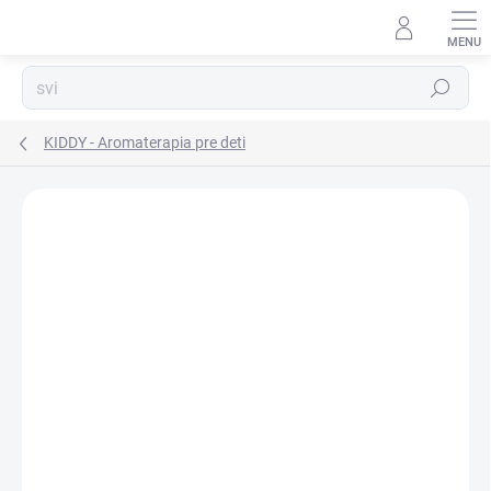
Prejsť
na
obsah
Hľadať
KIDDY - Aromaterapia pre deti
Podrobnosti hodnotenia
Neohodnotené
ZNAČKA:
ALTEVITA