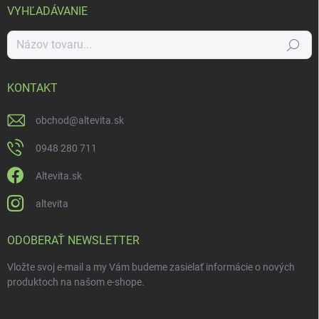
VYHĽADÁVANIE
Hľadať
KONTAKT
obchod
@
altevita.sk
0948 280 711
Altevita.sk
altevita
ODOBERAŤ NEWSLETTER
Vložte svoj e-mail a my Vám budeme zasielať informácie o nových
produktoch na našom e-shope.