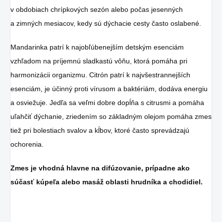
v obdobiach chrípkových sezón alebo počas jesenných
a zimných mesiacov, kedy sú dýchacie cesty často oslabené.
Mandarinka patrí k najobľúbenejším detským esenciám
vzhľadom na príjemnú sladkastú vôňu, ktorá pomáha pri
harmonizácii organizmu. Citrón patrí k najvšestrannejších
esenciám, je účinný proti vírusom a baktériám, dodáva energiu
a osviežuje. Jedľa sa veľmi dobre dopĺňa s citrusmi a pomáha
uľahčiť dýchanie, zriedením so základným olejom pomáha zmes
tiež pri bolestiach svalov a kĺbov, ktoré často sprevádzajú
ochorenia.
Zmes je vhodná hlavne na difúzovanie, prípadne ako
súčasť kúpeľa alebo masáž oblasti hrudníka a chodidiel.