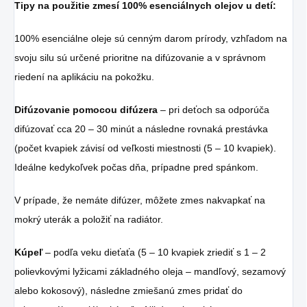
Tipy na použitie zmesí 100% esenciálnych olejov u detí:
100% esenciálne oleje sú cenným darom prírody, vzhľadom na
svoju silu sú určené prioritne na difúzovanie a v správnom
riedení na aplikáciu na pokožku.
Difúzovanie pomocou difúzera
– pri deťoch sa odporúča
difúzovať cca 20 – 30 minút a následne rovnaká prestávka
(počet kvapiek závisí od veľkosti miestnosti (5 – 10 kvapiek).
Ideálne kedykoľvek počas dňa, prípadne pred spánkom.
V prípade, že nemáte difúzer, môžete zmes nakvapkať na
mokrý uterák a položiť na radiátor.
Kúpeľ
– podľa veku dieťaťa (5 – 10 kvapiek zriediť s 1 – 2
polievkovými lyžicami základného oleja – mandľový, sezamový
alebo kokosový), následne zmiešanú zmes pridať do