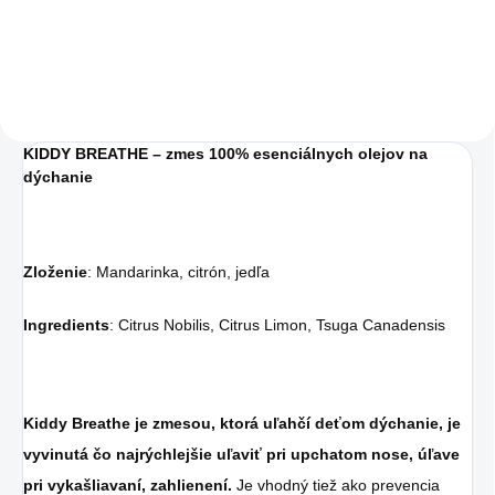
Charlie's Organics.
Táto perlivá voda s
prírodnou malinovou
a limetkovou šťavou
KIDDY BREATHE – zmes 100% esenciálnych olejov na
je vyrobená z BIO
dýchanie
certifikovaných
prísad. Je skvelá na
zahnanie smädu
Zloženie
: Mandarinka, citrón, jedľa
alebo len ako
Ingredients
: Citrus Nobilis, Citrus Limon, Tsuga Canadensis
osvieženie v týchto
sparných dňoch.
Kiddy Breathe je zmesou, ktorá uľahčí deťom dýchanie, je
vyvinutá čo najrýchlejšie uľaviť pri upchatom nose, úľave
pri vykašliavaní, zahlienení.
Je vhodný tiež ako prevencia