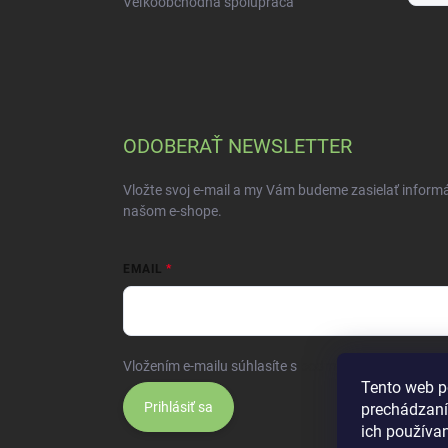
Veľkoobchodná spolupráca
ODOBERAŤ NEWSLETTER
Vložte svoj e-mail a my Vám budeme zasielať inform
našom e-shope.
EMAIL
Vložením e-mailu súhlasíte s
podmienkami ochrany 
Tento web p
Prihlásiť sa
prechádzaní
ich používa