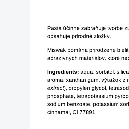
Pasta účinne zabraňuje tvorbe z
obsahuje prírodné zložky.
Miswak pomáha prirodzene bieliť
abrazívnych materiálov, ktoré ne
Ingredients:
aqua, sorbitol, sili
aroma, xanthan gum, výťažok z 
extract
), propylen glycol, tetras
phosphate, tetrapotassium pyrop
sodium benzoate, potassium sorb
cinnamal, CI 77891