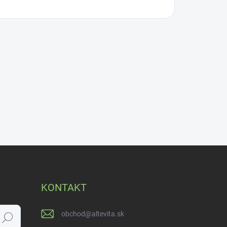
KONTAKT
obchod
@
altevita.sk
Hľadať