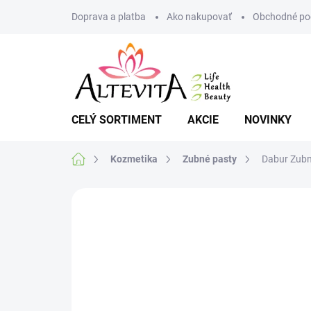
Prejsť
Doprava a platba
Ako nakupovať
Obchodné po
na
obsah
CELÝ SORTIMENT
AKCIE
NOVINKY
Domov
Kozmetika
Zubné pasty
Dabur Zubn
Neohodnotené
Podrobnosti hodnote