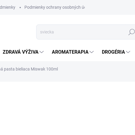
dmienky
Podmienky ochrany osobných údajov
Hľad
ZDRAVÁ VÝŽIVA
AROMATERAPIA
DROGÉRIA
á pasta bieliaca Miswak 100ml
nia
ZNAČKA:
DABUR
SKLADOM
(>5 KS)
Bylinná zubná pasta D
vyvinutá na základe čis
sa vyrábajú zubné kefk