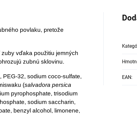
Dod
ubného povlaku, pretože
Kategó
 zuby vďaka použitiu jemných
ohrozujú zubnú sklovinu.
Hmotn
ca, PEG-32, sodium coco-sulfate,
EAN
:
miswaku (
salvadora persica
odium pyrophosphate, trisodium
hosphate, sodium saccharin,
ate, benzyl alcohol, limonene,