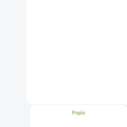
SKLADOM
(>5 KS)
Siddhalepa Detská zubná
Si
pasta Kekulu, 40 g
Sup
Detail
Popis