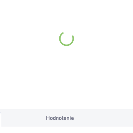
SKLADOM
SKL
(>5 KS)
(>
ddhalepa Zubná pasta
Dabur bieliaca zubná
irivicky, 70 g
pasta s aktívnym uhlí
100ml
Detail
Detai
Hodnotenie