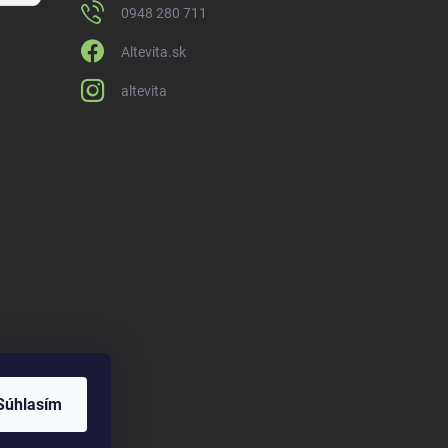
0948 280 711
Altevita.sk
altevita
Súhlasím