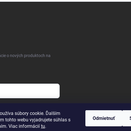
ácie o nových produktoch na
osobných údajov
oužíva súbory cookie. Ďalším
Odmietnuť
m tohto webu vyjadrujete súhlas s
ním. Viac informácií
tu
.