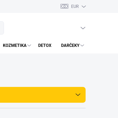
EUR
PRÁZDNY KOŠÍK
ať
NÁKUPNÝ
KOŠÍK
KOZMETIKA
DETOX
DARČEKY
MIXÉRY