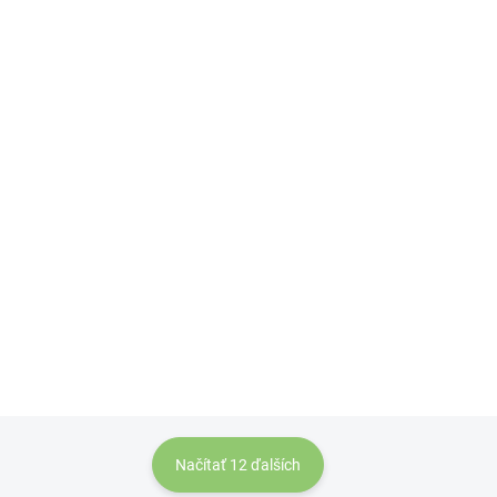
VYPREDANÉ
Dabur Bylinná zubná pasta pre citlivé
zuby s extraktom z meswaku 200 g
Detail
Dabur Bylinná zubná pasta pre
citlivé zuby s extraktom z
meswaku 200 g
Načítať 12 ďalších