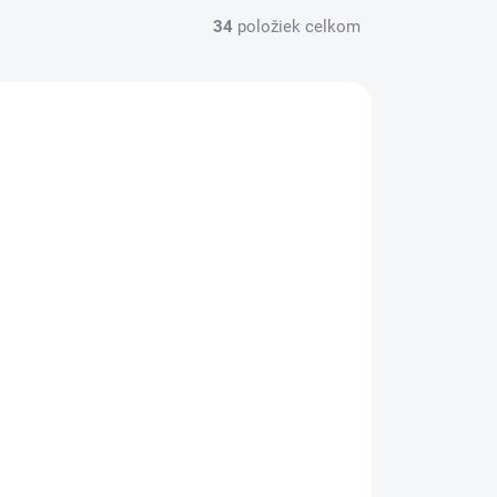
34
položiek celkom
VINKA
DS 252
SKLADOM
(>5 KS)
Dabur red zubná pasta 200g