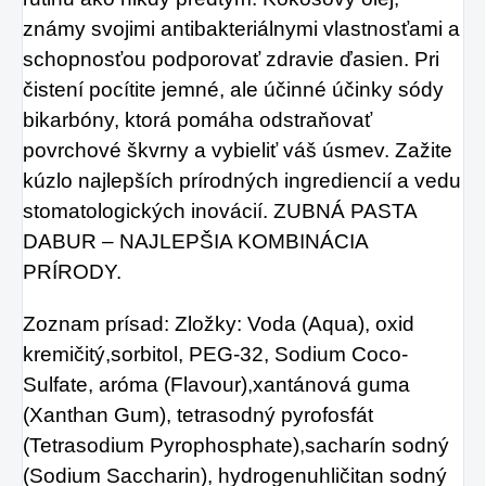
známy svojimi antibakteriálnymi vlastnosťami a
schopnosťou podporovať zdravie ďasien. Pri
čistení pocítite jemné, ale účinné účinky sódy
bikarbóny, ktorá pomáha odstraňovať
povrchové škvrny a vybieliť váš úsmev. Zažite
kúzlo najlepších prírodných ingrediencií a vedu
stomatologických inovácií. ZUBNÁ PASTA
DABUR – NAJLEPŠIA KOMBINÁCIA
PRÍRODY.
Zoznam prísad: Zložky: Voda (Aqua), oxid
kremičitý,sorbitol, PEG-32, Sodium Coco-
Sulfate, aróma (Flavour),xantánová guma
(Xanthan Gum), tetrasodný pyrofosfát
(Tetrasodium Pyrophosphate),sacharín sodný
(Sodium Saccharin), hydrogenuhličitan sodný