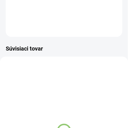
pokročilej starostlivosti o ústnu dutinu.
DETAILNÉ INFORMÁCIE
OPÝTAŤ SA
STRÁŽIŤ
Súvisiaci tovar
DS 71
DS 72
SKLADOM
SKLADOM
(>5 KS)
(>5 KS)
Siddhalepa Zubná pasta
Siddhalepa Zubná pasta
Supirivicky, 70 g
Sumudu, 75 g