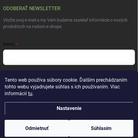
ODOBERAŤ NEWSLETTER
Vložte svoj e-mail a my Vám budeme zasielať informácie o nových
produktoch na našom e-shope.
EMAIL
Vložením e-mailu súhlasíte s
podmienkami ochrany osobných údajov
Tento web používa súbory cookie. Ďalším prechádzaním
Prihlásiť sa
tohto webu vyjadrujete súhlas s ich používaním. Viac
informácií
tu
.
Nastavenie
Copyright 2026
ALTEVITA Group s.r.o., life - health - beauty
. Všetky práva
vyhradené.
Upraviť nastavenie cookies
Odmietnuť
Súhlasím
Vytvoril Shoptet