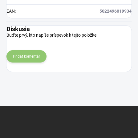
EAN
:
5022496019934
Diskusia
Buďte prvý, kto napíše príspevok k tejto položke.
Pridať komentár
Z
á
p
ä
t