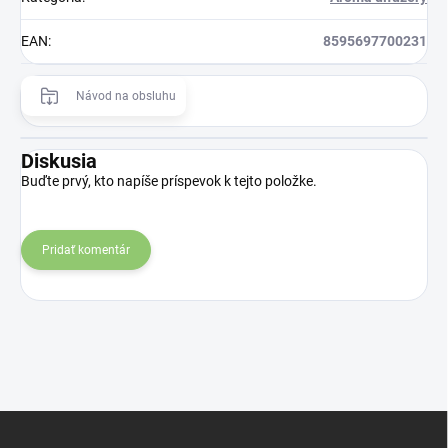
EAN
:
8595697700231
Návod na obsluhu
Diskusia
Buďte prvý, kto napíše príspevok k tejto položke.
Pridať komentár
Z
á