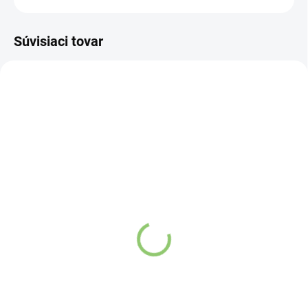
Súvisiaci tovar
AKCIA
AK03
DF63
SKLADOM
SKLADOM
(>5 KS)
(>5 KS)
Altevita Set olejov
Aroma Difuzér Palma
Imunita a Prechladnutie
1ks
1ks
Detail
Detail
Aróma difuzéry
sú nadčasové a
elegantné. Poskytujú
Pravidelné posilňovanie imunity