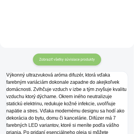
bezsmogový a bezplameňový
je skutočne dôležité, pokiaľ sa
spôsob, ako prevoňať vašu izbu
chcete vyhnúť nepríjemnej
alebo kanceláriu. Difuzér je veľmi
chrípke a prechladnutiu. Aj
jednoduchý na obsluhu. Stačí
v tomto prípade vám môžu
pridať vodu a pár kvapiek vášho
pomôcť éterické oleje, napríklad
obľúbeného esenciálneho oleja
set olejov citrón, mäta
alebo vonného oleja pre
a eukalyptus.
okamžitú arómu.
Zobraziť všetky súvisiace produkty
Výkonný ultrazvuková aróma difuzér, ktorá vďaka
farebným variáciám dokonale zapadne do akejkoľvek
domácnosti. Zvlhčuje vzduch v izbe a tým zvyšuje kvalitu
vzduchu ktorý dýchame. Okrem iného neutralizuje
statickú elektrinu, redukuje kožné infekcie, uvoľňuje
napätie a stres. Vďaka modernému designu sa hodí ako
dekorácia do bytu, domu či kancelárie. Difúzer má 7
farebných LED variantov, ktoré si meníte podľa vášho
priania. Po pridaní esenciálneho oleja si môžete