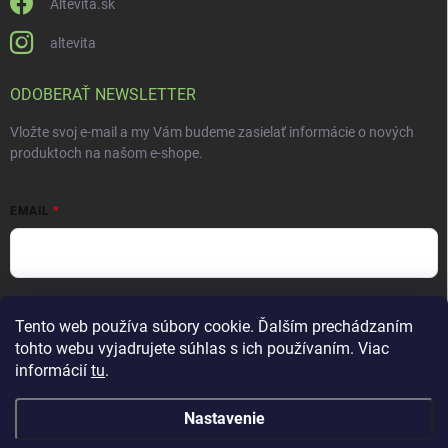
Altevita.sk
altevita
ODOBERAŤ NEWSLETTER
Vložte svoj e-mail a my Vám budeme zasielať informácie o nových
produktoch na našom e-shope.
EMAIL
Vložením e-mailu súhlasíte s
podmienkami ochrany osobných údajov
Tento web používa súbory cookie. Ďalším prechádzaním
Prihlásiť sa
tohto webu vyjadrujete súhlas s ich používaním. Viac
informácií
tu
.
Nastavenie