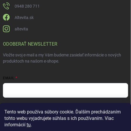
0948 280 711
Altevita.sk
altevita
ODOBERAŤ NEWSLETTER
Vložte svoj e-mail a my Vám budeme zasielať informácie o nových
produktoch na našom e-shope.
EMAIL
Vložením e-mailu súhlasíte s
podmienkami ochrany osobných údajov
Tento web používa súbory cookie. Ďalším prechádzaním
Prihlásiť sa
tohto webu vyjadrujete súhlas s ich používaním. Viac
informácií
tu
.