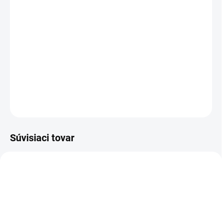
Aróma difuzéry
sú nadčasové a elegantné. Poskytujú
bezsmogový a bezplameňový spôsob, ako prevoňať vašu izbu
alebo kanceláriu. Difuzér je veľmi jednoduchý na obsluhu. Stačí
pridať vodu a pár kvapiek vášho obľúbeného esenciálneho oleja
alebo vonného oleja pre okamžitú arómu.
DETAILNÉ INFORMÁCIE
OPÝTAŤ SA
STRÁŽIŤ
Súvisiaci tovar
DF47
DF42