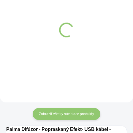
SKLADOM
VYPREDANÉ
(>5 KS)
Aroma Difuzér BULIA
Aroma Difuzér Minilia
Detail
Detail
Difúzor Minilia -
kompaktný difúzor s
možnosťou použitia
kdekoľvek. Tento
ultrazvukový difúzor so
svojou bezkonkurenčnou
cenou je ideálnym
spôsobom, ako začať v
aromaterapii.
Zobraziť všetky súvisiace produkty
Palma
Difúzor - Popraskaný Efekt- USB kábel -