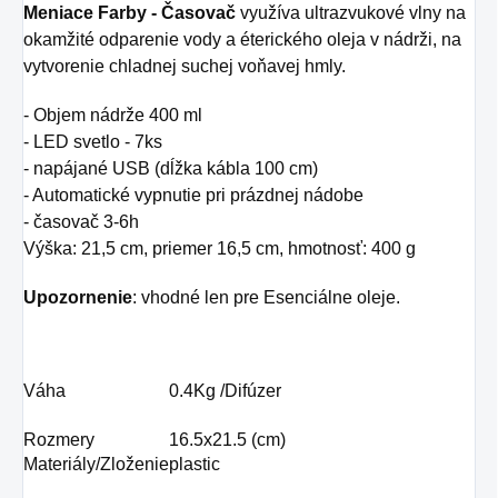
Meniace Farby - Časova
č
využíva ultrazvukové vlny na
okamžité odparenie vody a éterického oleja v nádrži, na
vytvorenie chladnej suchej voňavej hmly.
- Objem nádrže 400 ml
- LED svetlo - 7ks
- napájané USB (dĺžka kábla 100 cm)
- Automatické vypnutie pri prázdnej nádobe
- časovač 3-6h
Výška: 21,5 cm, priemer 16,5 cm, hmotnosť: 400 g
Upozornenie
: vhodné len pre Esenciálne oleje.
Váha
0.4Kg
/Difúzer
Rozmery
16.5x21.5 (cm)
Materiály/Zloženie
plastic