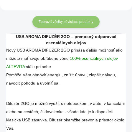
Zobraziť všetky súvisiace produkty
USB AROMA DIFUZÉR 2GO – prenosný odparovač
esenciálnych olejov
Nový USB AROMA DIFUZÉR 2GO prináša ďalšiu možnosť ako
môžete mať svoje obľúbene vône
100% esenciálnych olejov
ALTEVITA
stále pri sebe.
Pomôže Vám obnoviť energiu, znížiť únavu, zlepšiť náladu,
navodiť pohodu a uvoľniť sa.
Difuzér 2GO je možné využiť s notebookom, v aute, v kancelárii
alebo na cestách, či dovolenke - všade kde je k dispozícii
klasická USB zásuvka. Difuzér okamžite prevonia priestor okolo
Vás.