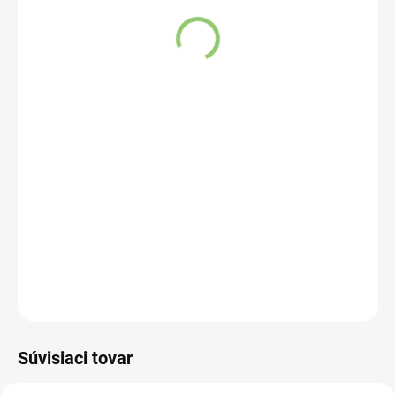
VYPREDANÉ
DETAILNÉ INFORMÁCIE
OPÝTAŤ SA
STRÁŽIŤ
Súvisiaci tovar