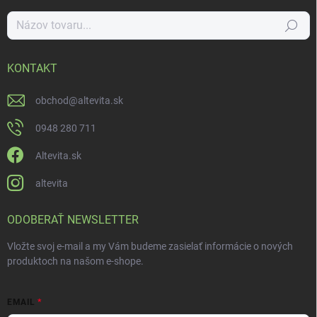
Hľadať
KONTAKT
obchod
@
altevita.sk
0948 280 711
Altevita.sk
altevita
ODOBERAŤ NEWSLETTER
Vložte svoj e-mail a my Vám budeme zasielať informácie o nových
produktoch na našom e-shope.
EMAIL