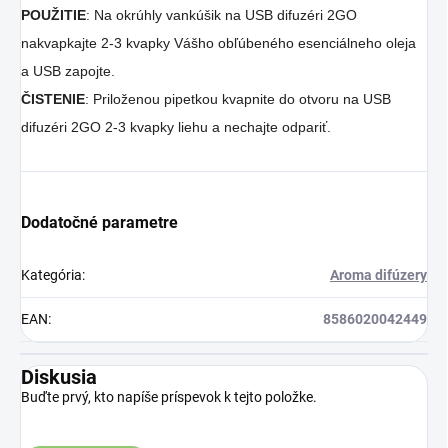
POUŽITIE
: Na okrúhly vankúšik na USB difuzéri 2GO
nakvapkajte 2-3 kvapky Vášho obľúbeného esenciálneho oleja
a USB zapojte.
ČISTENIE
: Priloženou pipetkou kvapnite do otvoru na USB
difuzéri 2GO 2-3 kvapky liehu a nechajte odpariť.
Dodatočné parametre
Kategória
:
Aroma difúzery
EAN
:
8586020042449
Diskusia
Buďte prvý, kto napíše príspevok k tejto položke.