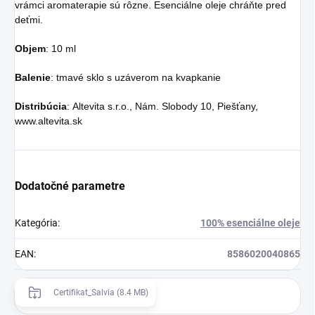
vrámci aromaterapie sú rôzne. Esenciálne oleje chráňte pred
deťmi.
Objem
: 10 ml
Balenie
: tmavé sklo s uzáverom na kvapkanie
Distribúcia
: Altevita s.r.o., Nám. Slobody 10, Piešťany,
www.altevita.sk
Dodatočné parametre
Kategória
:
100% esenciálne oleje
EAN
:
8586020040865
Certifikat_Salvia (8.4 MB)