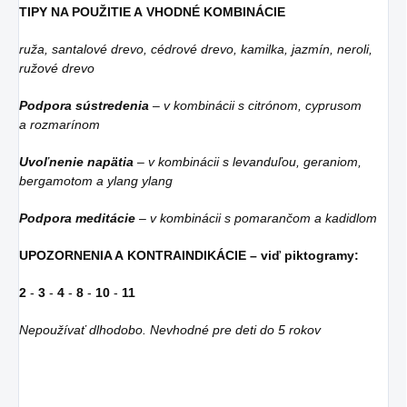
TIPY NA POUŽITIE A VHODNÉ KOMBINÁCIE
ruža, santalové drevo, cédrové drevo, kamilka, jazmín, neroli,
ružové drevo
Podpora sústredenia
– v kombinácii s citrónom, cyprusom
a rozmarínom
Uvoľnenie napätia
– v kombinácii s levanduľou, geraniom,
bergamotom a ylang ylang
Podpora meditácie
– v kombinácii s pomarančom a kadidlom
UPOZORNENIA A KONTRAINDIKÁCIE – viď piktogramy:
2
-
3
-
4
-
8
-
10
-
11
Nepoužívať dlhodobo. Nevhodné pre deti do 5 rokov