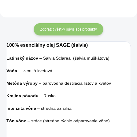
Zobraziť všetky súvisiace produkty
100% esenciálny olej SAGE (šalvia)
Latinský názov
– Salvia Sclarea (šalvia muškátová)
Vôňa
– zemitá kvetová
Metóda výroby
– parovodná destilácia listov a kvetov
Krajina pôvodu
– Rusko
Intenzita vône
– stredná až silná
Tón vône
– srdce (stredne rýchle odparovanie vône)