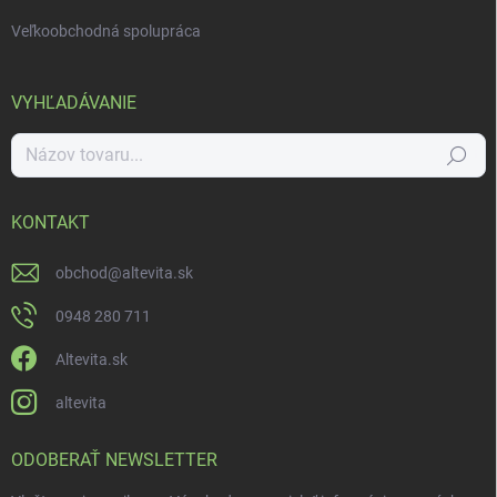
Veľkoobchodná spolupráca
VYHĽADÁVANIE
Hľadať
KONTAKT
obchod
@
altevita.sk
0948 280 711
Altevita.sk
altevita
ODOBERAŤ NEWSLETTER