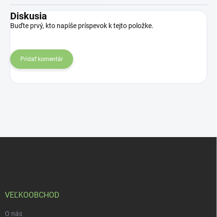
Diskusia
Buďte prvý, kto napíše príspevok k tejto položke.
Pridať komentár
Z
á
p
ä
t
i
VEĽKOOBCHOD
e
O nás