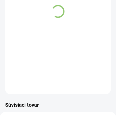
SKLADOM
(>5 KS)
DETAILNÉ INFORMÁCIE
OPÝTAŤ SA
STRÁŽIŤ
Súvisiaci tovar