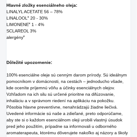
Hlavné zložky esenciálneho oleja:
LINALYL ACETATE 56 – 78%
LINALOOL˟ 20 - 30%
LIMONENE˟ 1 - 4%
SCLAREOL 3%
alergény
˟
Dôležité upozornenie:
100% esenciálne oleje sú cenným darom prírody. Sú ideálnym
pomocníkom v domácnosti, na cestách – jednoducho všade,
kde oceníte príjemnú vôňu a účinky esenciálnych olejov.
Vzhľadom na ich silu sú určené prioritne na difúzovanie,
inhaláciu a v správnom riedení na aplikáciu na pokožku.
Pôsobia hlavne preventívne, nenahrádzajú žiadne liečivá.
Uvedené informácie sú naše a zdieľané, preto odporúčame,
aby ste si o každom esenciálnom oleji urobili vlastný úsudok
pred jeho použitím, prípadne sa informovali u odborného
aromaterapeuta, ktorému dôverujete nakoľko aj názory a školy