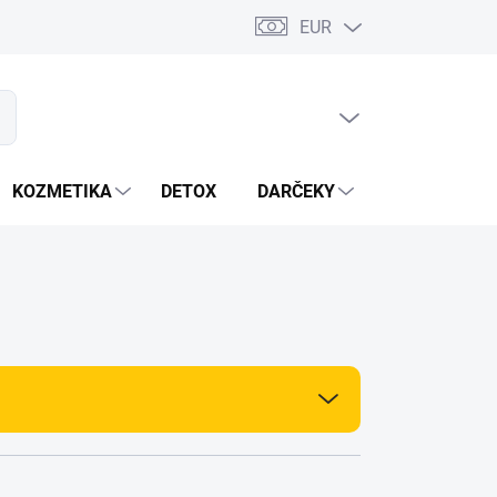
EUR
PRÁZDNY KOŠÍK
ať
NÁKUPNÝ
KOŠÍK
KOZMETIKA
DETOX
DARČEKY
MIXÉRY