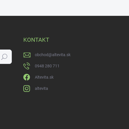
KONTAKT
obchod
@
altevita.sk
Hľadať
0948 280 711
Altevita.sk
altevita