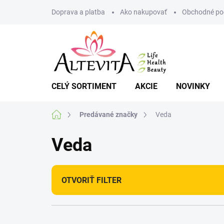
Prejsť
Doprava a platba
Ako nakupovať
Obchodné po
na
obsah
CELÝ SORTIMENT
AKCIE
NOVINKY
Domov
Predávané značky
Veda
Veda
OTVORIŤ FILTER
R