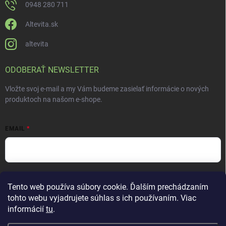
0948 280 711
Altevita.sk
altevita
ODOBERAŤ NEWSLETTER
Vložte svoj e-mail a my Vám budeme zasielať informácie o nových
produktoch na našom e-shope.
EMAIL
Vložením e-mailu súhlasíte s
podmienkami ochrany osobných údajov
Tento web používa súbory cookie. Ďalším prechádzaním
Prihlásiť sa
tohto webu vyjadrujete súhlas s ich používaním. Viac
informácií
tu
.