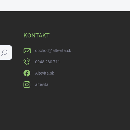
KONTAKT
obchod
@
altevita.sk
Hľadať
0948 280 711
Altevita.sk
altevita