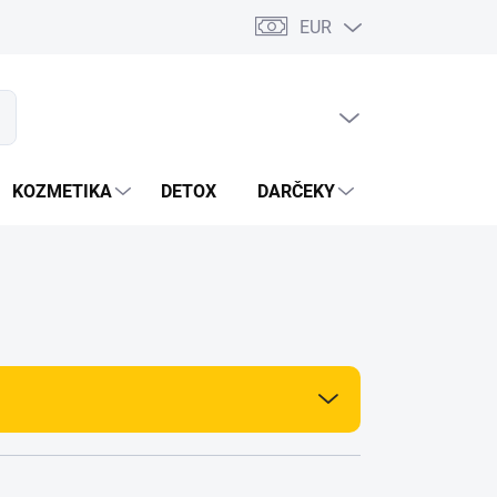
EUR
PRÁZDNY KOŠÍK
ať
NÁKUPNÝ
KOŠÍK
KOZMETIKA
DETOX
DARČEKY
MIXÉRY