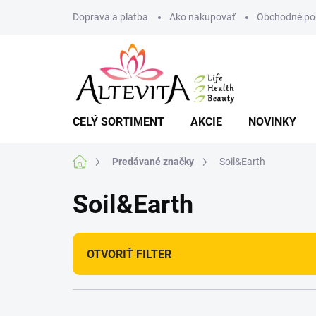
Prejsť
Doprava a platba
Ako nakupovať
Obchodné po
na
obsah
CELÝ SORTIMENT
AKCIE
NOVINKY
Domov
Predávané značky
Soil&Earth
Soil&Earth
OTVORIŤ FILTER
R