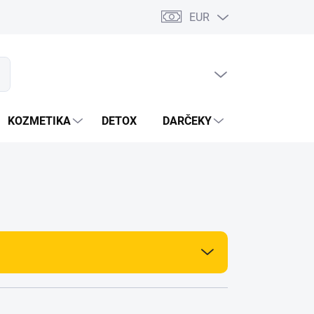
EUR
PRÁZDNY KOŠÍK
ať
NÁKUPNÝ
KOŠÍK
KOZMETIKA
DETOX
DARČEKY
MIXÉRY