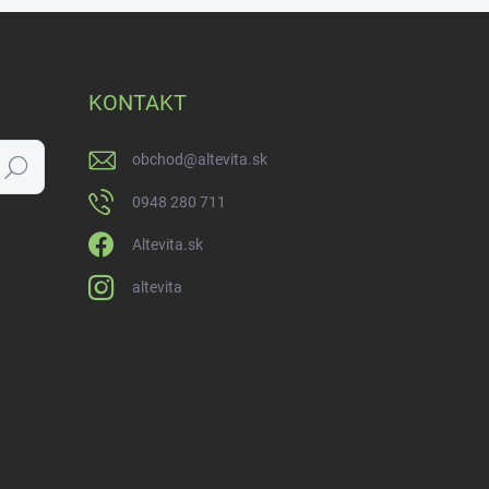
KONTAKT
obchod
@
altevita.sk
Hľadať
0948 280 711
Altevita.sk
altevita