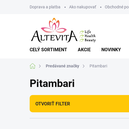
Prejsť
Doprava a platba
Ako nakupovať
Obchodné po
na
obsah
CELÝ SORTIMENT
AKCIE
NOVINKY
Domov
Predávané značky
Pitambari
Pitambari
OTVORIŤ FILTER
R