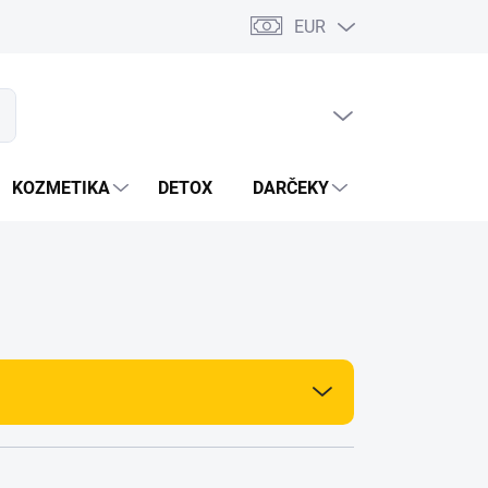
EUR
PRÁZDNY KOŠÍK
ať
NÁKUPNÝ
KOŠÍK
KOZMETIKA
DETOX
DARČEKY
MIXÉRY