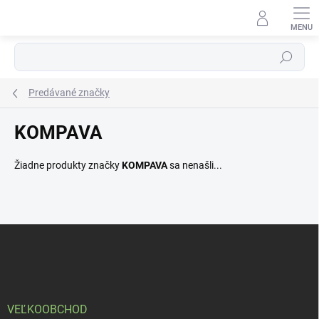
Prejsť
na
obsah
Hľadať
Predávané značky
KOMPAVA
Žiadne produkty značky
KOMPAVA
sa nenašli...
Z
á
p
ä
t
i
VEĽKOOBCHOD