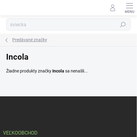
Prejsť
na
obsah
Hľadať
Predávané značky
Incola
Žiadne produkty značky
Incola
sa nenašli...
Z
á
p
ä
t
i
VEĽKOOBCHOD