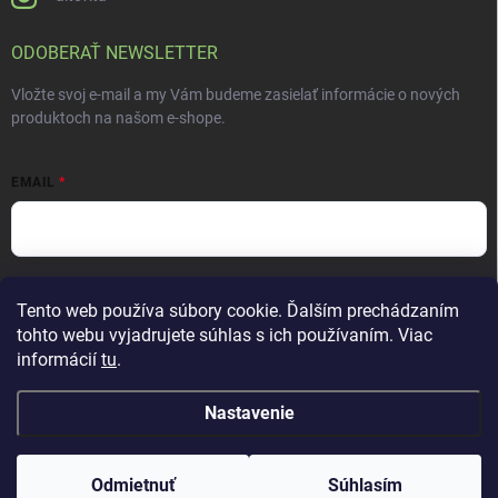
ODOBERAŤ NEWSLETTER
Vložte svoj e-mail a my Vám budeme zasielať informácie o nových
produktoch na našom e-shope.
EMAIL
Vložením e-mailu súhlasíte s
podmienkami ochrany osobných údajov
Tento web používa súbory cookie. Ďalším prechádzaním
Prihlásiť sa
tohto webu vyjadrujete súhlas s ich používaním. Viac
informácií
tu
.
Nastavenie
Copyright 2026
ALTEVITA Group s.r.o., life - health - beauty
. Všetky práva
vyhradené.
Upraviť nastavenie cookies
Odmietnuť
Súhlasím