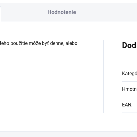
msa Šamanský
BIO certifikovaných
Hodnotenie
bon, 30 cm
prísad. Je skvelá na
jstrovské dielo,
zahnanie smädu ale
mbinuje rytmus a
len ako osvieženie v
mboliku v dokonalej
Jeho použitie môže byť denne, alebo
Dod
týchto sparných dňoc
rmónii.
Kategó
Hmotn
EAN
: