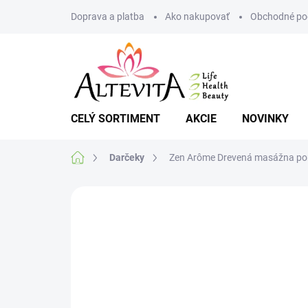
Prejsť
Doprava a platba
Ako nakupovať
Obchodné po
na
obsah
CELÝ SORTIMENT
AKCIE
NOVINKY
Domov
Darčeky
Zen Arôme Drevená masážna po
Neohodnotené
Podrobnosti hodnote