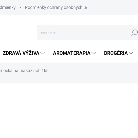
dmienky
Podmienky ochrany osobných údajov
Hľad
ZDRAVÁ VÝŽIVA
AROMATERAPIA
DROGÉRIA
môcka na masáž nôh 1ks
nia
ZNAČKA:
ZEN ARÔME
SKLADOM
(>5 KS)
Tento masážny prístroj na no
30 masážnymi loptičkami.
DETAILNÉ INFORMÁCIE