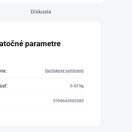
ovplyvňujú mnohé
Diskusia
faktory, dôsledkom
čoho môže produkcia
bo
kolagénu zanikať. Preto
rad prichádza na
atočné parametre
h.
produkt Verisol, ktorý je
v tomto prípade
skvelým riešením.
ria
:
Darčekový sortiment
osť
:
0.02 kg
3700643502585