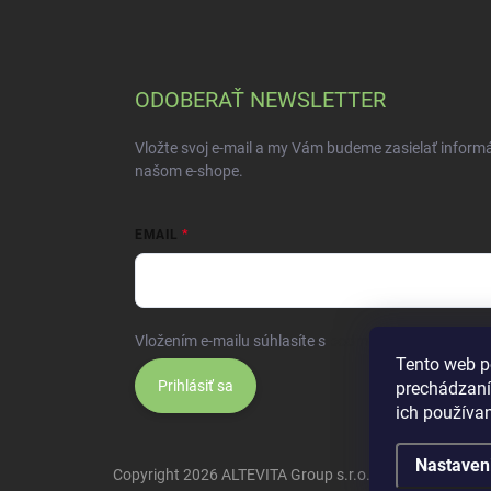
ODOBERAŤ NEWSLETTER
Vložte svoj e-mail a my Vám budeme zasielať inform
našom e-shope.
EMAIL
Vložením e-mailu súhlasíte s
podmienkami ochrany 
Tento web p
Prihlásiť sa
prechádzaní
ich používa
Nastaven
Copyright 2026
ALTEVITA Group s.r.o., life - health - bea