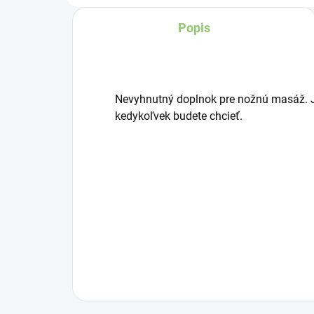
náš veľkoobchodný
Ha
Popis
čakrový šamanský
Bu
bubon, očarujúce 25 cm
ma
majstrovské dielo, ktoré
ko
spája umenie so
sy
Nevyhnutný doplnok pre nožnú masáž.
zvukom.
ha
kedykoľvek budete chcieť.