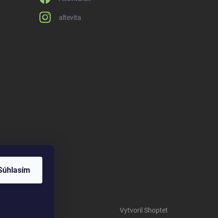
altevita
Súhlasím
Vytvoril Shoptet