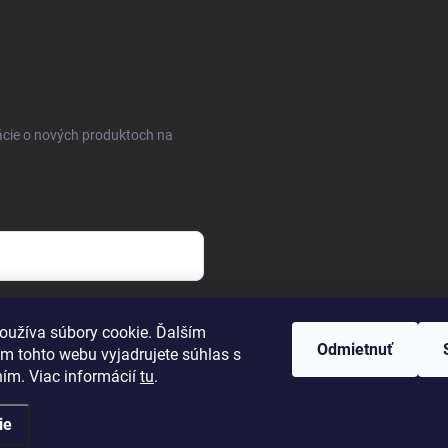
ácie o nových produktoch na
osobných údajov
oužíva súbory cookie. Ďalším
Odmietnuť
m tohto webu vyjadrujete súhlas s
ním. Viac informácií
tu
.
ie
uty
. Všetky práva vyhradené.
Upraviť nastavenie cookies