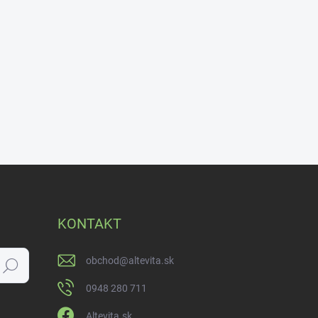
KONTAKT
obchod
@
altevita.sk
Hľadať
0948 280 711
Altevita.sk