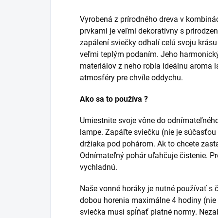
Vyrobená z prírodného dreva v kombiná
prvkami je veľmi dekoratívny s prirodz
zapálení sviečky odhalí celú svoju krás
veľmi teplým podaním. Jeho harmonický 
materiálov z neho robia ideálnu aroma 
atmosféry pre chvíle oddychu.
Ako sa to používa ?
Umiestnite svoje vône do odnímateľné
lampe. Zapáľte sviečku (nie je súčasťou
držiaka pod pohárom. Ak to chcete zastav
Odnímateľný pohár uľahčuje čistenie. P
vychladnú.
Naše vonné horáky je nutné používať s 
dobou horenia maximálne 4 hodiny (nie
sviečka musí spĺňať platné normy. Neza