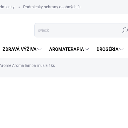
dmienky
Podmienky ochrany osobných údajov
Hľad
ZDRAVÁ VÝŽIVA
AROMATERAPIA
DROGÉRIA
 Arôme Aroma lampa mušla 1ks
nia
ZNAČKA:
ZEN ARÔME
SKLADOM
(>5 KS)
Vytvorte si u vás doma jemn
Naturéa - Mušla
DETAILNÉ INFORMÁCIE