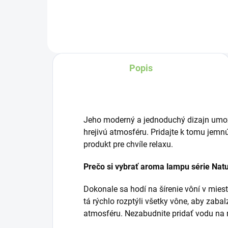
Charlie's Organics. Táto
perlivá voda s prírodnou
malinovou a limetkovou
šťavou je vyrobená z
Popis
BIO certifikovaných
prísad. Je skvelá na
zahnanie smädu alebo
len ako osvieženie v
Jeho moderný a jednoduchý dizajn umožň
týchto sparných dňoch.
hrejivú atmosféru. Pridajte k tomu jemnú
produkt pre chvíle relaxu.
Prečo si vybrať aroma lampu série Nat
Dokonale sa hodí na šírenie vôní v mies
tá rýchlo rozptýli všetky vône, aby zab
atmosféru. Nezabudnite pridať vodu na r