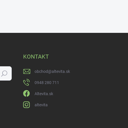
KONTAKT
obchod
@
altevita.sk
Hľadať
0948 280 711
Altevita.sk
altevita