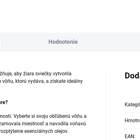
Hodnotenie
uje, aby žiara sviečky vytvorila
Dod
 vôňu, ktorú vydáva, a získate ideálny
ure?
Kategó
tnosti. Vyberte si svoju obľúbenú vôňu a
Hmotn
alzamovala miestnosť a navodila voňavú
ozptýlenie esenciálnych olejov.
EAN
: