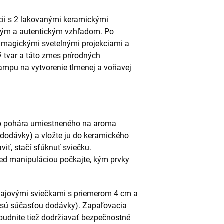
cii s 2 lakovanými keramickými
eným a autentickým vzhľadom. Po
u magickými svetelnými projekciami a
tvar a táto zmes prírodných
lampu na vytvorenie tlmenej a voňavej
ho pohára umiestneného na aroma
 dodávky) a vložte ju do keramického
iť, stačí sfúknuť sviečku.
red manipuláciou počkajte, kým prvky
čajovými sviečkami s priemerom 4 cm a
 sú súčasťou dodávky). Zapaľovacia
budnite tiež dodržiavať bezpečnostné