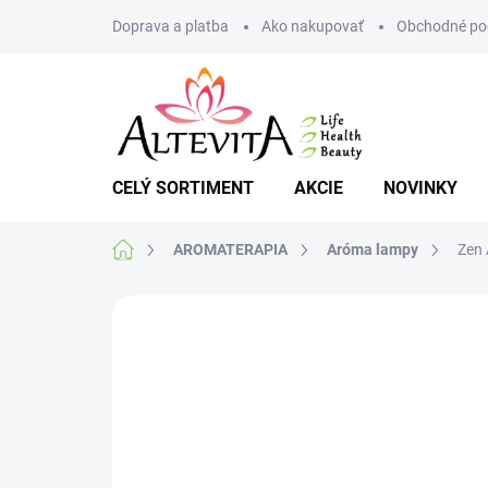
Prejsť
Doprava a platba
Ako nakupovať
Obchodné po
na
obsah
CELÝ SORTIMENT
AKCIE
NOVINKY
Domov
AROMATERAPIA
Aróma lampy
Zen
Neohodnotené
Podrobnosti hodnote