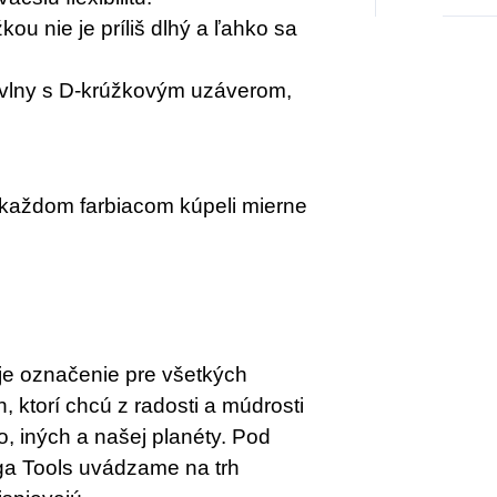
ou nie je príliš dlhý a ľahko sa
avlny s D-krúžkovým uzáverom,
 každom farbiacom kúpeli mierne
je označenie pre všetkých
, ktorí chcú z radosti a múdrosti
ho, iných a našej planéty. Pod
ga Tools uvádzame na trh