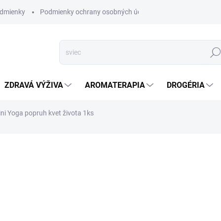
dmienky
Podmienky ochrany osobných údajov
Hľad
ZDRAVÁ VÝŽIVA
AROMATERAPIA
DROGÉRIA
ini Yoga popruh kvet života 1ks
nia
ZNAČKA:
YOGI & YOGINI NATURALS
VYPREDANÉ
Tento podporný opasok n
vyrobený zo 100% organ
DETAILNÉ INFORMÁCIE