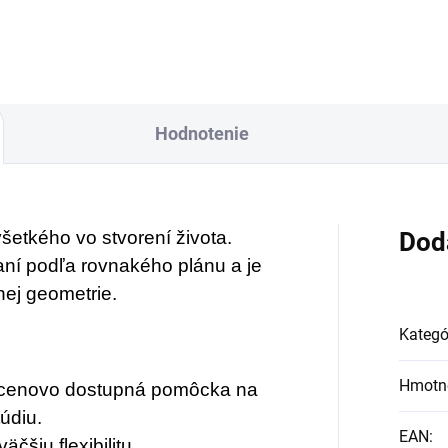
Hodnotenie
šetkého vo stvorení života.
Dod
ní podľa rovnakého plánu a je
ej geometrie.
Kategó
Hmotn
a cenovo dostupná pomôcka na
údiu.
EAN
:
čšiu flexibilitu.