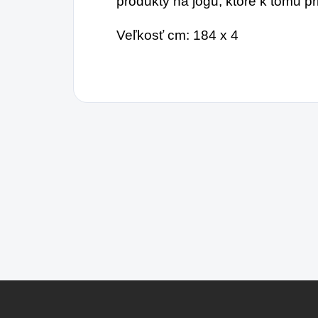
produkty na jogu, ktoré k tomu pr
Veľkosť cm: 184 x 4
Z
á