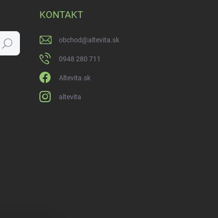
KONTAKT
obchod
@
altevita.sk
Hľadať
0948 280 711
Altevita.sk
altevita