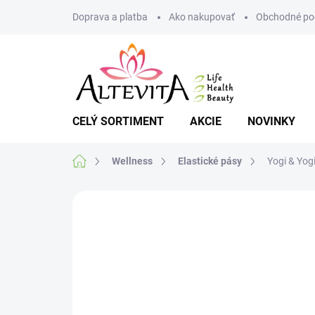
Prejsť
Doprava a platba
Ako nakupovať
Obchodné po
na
obsah
CELÝ SORTIMENT
AKCIE
NOVINKY
Domov
Wellness
Elastické pásy
Yogi & Yog
Neohodnotené
Podrobnosti hodnote