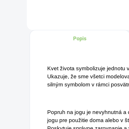
Charlie's Organics. Táto
perlivá voda s prírodnou
malinovou a limetkovou
šťavou je vyrobená z
Popis
BIO certifikovaných
prísad. Je skvelá na
zahnanie smädu alebo
len ako osvieženie v
Kvet života symbolizuje jednotu v
týchto sparných dňoch.
Ukazuje, že sme všetci modelova
silným symbolom v rámci posvätn
Popruh na jogu je nevyhnutná 
jogu pre použitie doma alebo v št
Poskytuje správne zarovnanie a vä