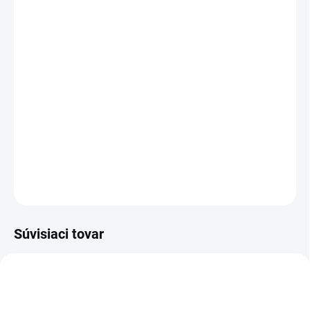
vysoko efektívny spôsob, ako relaxovať a
užívať si úžasné výhody levanduľovej
aromaterapie. Jednoducho si priložte očný
vankúš Yogi & Yogini na oči, nadýchnite sa,
relaxujte a užívajte si upokojujúce účinky
levandule. Úľava od stresu už nemôže byť
jednoduchšia!
DETAILNÉ INFORMÁCIE
OPÝTAŤ SA
STRÁŽIŤ
Súvisiaci tovar
NOVINKA
83382