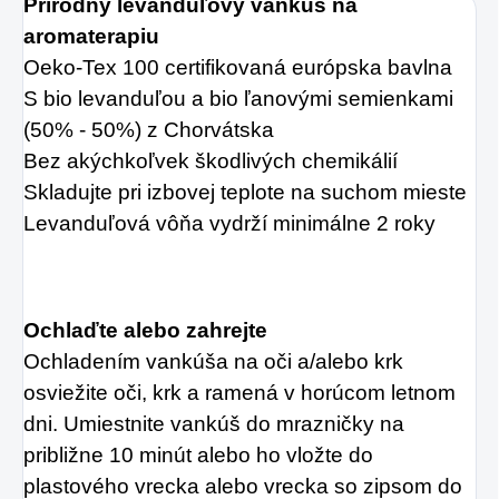
Prírodný levanduľový vankúš na
Chráni pokožku
aromaterapiu
hlavy a vlasy pred
Oeko-Tex 100 certifikovaná európska bavlna
opakovaným,
S bio levanduľou a bio ľanovými semienkami
intenzívnym
(50% - 50%) z Chorvátska
poškodením vlasov.
Bez akýchkoľvek škodlivých chemikálií
Skladujte pri izbovej teplote na suchom mieste
Levanduľová vôňa vydrží minimálne 2 roky
Ochlaďte alebo zahrejte
Ochladením vankúša na oči a/alebo krk
osviežite oči, krk a ramená v horúcom letnom
dni. Umiestnite vankúš do mrazničky na
približne 10 minút alebo ho vložte do
plastového vrecka alebo vrecka so zipsom do