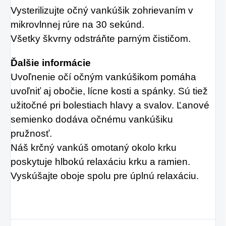
Vysterilizujte očný vankúšik zohrievaním v
mikrovlnnej rúre na 30 sekúnd.
Všetky škvrny odstráňte parným čističom.
Ďalšie informácie
Uvoľnenie očí očným vankúšikom pomáha
uvoľniť aj obočie, lícne kosti a spánky. Sú tiež
užitočné pri bolestiach hlavy a svalov. Ľanové
semienko dodáva očnému vankúšiku
pružnosť.
Náš krčný vankúš omotaný okolo krku
poskytuje hlbokú relaxáciu krku a ramien.
Vyskúšajte oboje spolu pre úplnú relaxáciu.