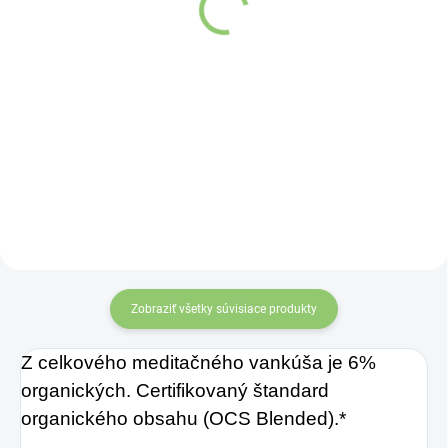
v tvare srdca z bielej
Kvet života mandala sivý
organickej bavlny 1ks
z bielej organickej bavlny
1ks
Detail
Detail
Meditačný vankúš
Meditačný vankúš
Yogi & Yogini s
Yogi & Yogini s
vnútorným a
vnútorným a
vonkajším poťahom
vonkajším poťahom
zo 100 % organickej
zo 100 % organickej
bavlny a plnený
bavlny a plnený
prírodnými
prírodnými
Zobraziť všetky súvisiace produkty
pohánkovými
pohánkovými
plevami.
plevami.
Z celkového meditačného vankúša je 6%
organických. Certifikovaný štandard
organického obsahu (OCS Blended).*