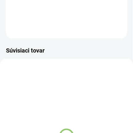
a naplnený prírodnými pohánkovými plevami.
DETAILNÉ INFORMÁCIE
OPÝTAŤ SA
STRÁŽIŤ
Súvisiaci tovar
NOVINKA
83075
83096
SKLADOM
SKLADOM
(>5 KS)
(4 KS)
Yogi & Yogini Naturals
Yogi & Yogini Naturals
Meditačný vankúš dizajn
Meditačný vankúš dizajn