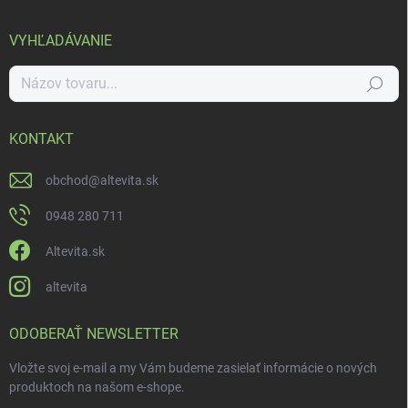
VYHĽADÁVANIE
Hľadať
KONTAKT
obchod
@
altevita.sk
0948 280 711
Altevita.sk
altevita
ODOBERAŤ NEWSLETTER
Vložte svoj e-mail a my Vám budeme zasielať informácie o nových
produktoch na našom e-shope.