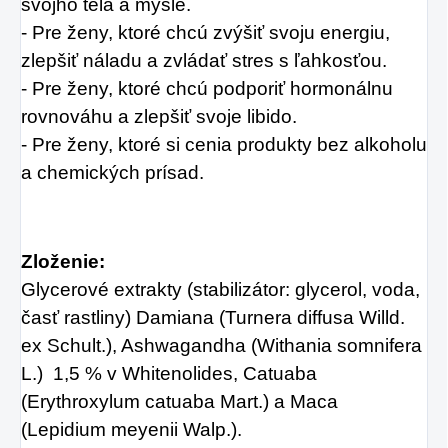
svojho tela a mysle.
- Pre ženy, ktoré chcú zvýšiť svoju energiu,
zlepšiť náladu a zvládať stres s ľahkosťou.
- Pre ženy, ktoré chcú podporiť hormonálnu
rovnováhu a zlepšiť svoje libido.
- Pre ženy, ktoré si cenia produkty bez alkoholu
a chemických prísad.
Zloženie:
Glycerové extrakty (stabilizátor: glycerol, voda,
časť rastliny) Damiana (Turnera diffusa Willd.
ex Schult.), Ashwagandha (Withania somnifera
L.) 1,5 % v Whitenolides, Catuaba
(Erythroxylum catuaba Mart.) a Maca
(Lepidium meyenii Walp.).