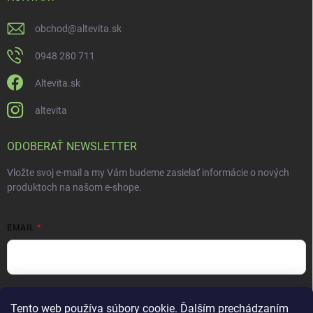
obchod
@
altevita.sk
0948 280 711
Altevita.sk
altevita
ODOBERAŤ NEWSLETTER
Vložte svoj e-mail a my Vám budeme zasielať informácie o nových
produktoch na našom e-shope.
EMAIL
Vložením e-mailu súhlasíte s
podmienkami ochrany osobných údajov
Tento web používa súbory cookie. Ďalším prechádzaním