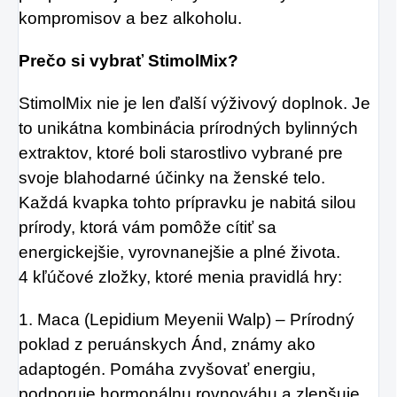
kompromisov a bez alkoholu.
Prečo si vybrať StimolMix?
StimolMix nie je len ďalší výživový doplnok. Je
to unikátna kombinácia prírodných bylinných
extraktov, ktoré boli starostlivo vybrané pre
svoje blahodarné účinky na ženské telo.
Každá kvapka tohto prípravku je nabitá silou
prírody, ktorá vám pomôže cítiť sa
energickejšie, vyrovnanejšie a plné života.
4 kľúčové zložky, ktoré menia pravidlá hry:
1. Maca (Lepidium Meyenii Walp) – Prírodný
poklad z peruánskych Ánd, známy ako
adaptogén. Pomáha zvyšovať energiu,
podporuje hormonálnu rovnováhu a zlepšuje