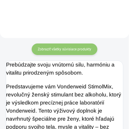
alkoholu pre
alkoholu pre
podporu srdca a
podporu
krvného obehu 100
metabolizmu tukov
ml
100 ml
Zobraziť všetky súvisiace produkty
Prebúdzajte svoju vnútornú silu, harmóniu a
vitalitu prirodzeným spôsobom.
Predstavujeme vám Vonderweid StimolMix,
revolučný ženský stimulant bez alkoholu, ktorý
je výsledkom precíznej práce laboratórií
Vonderweid. Tento výživový doplnok je
navrhnutý špeciálne pre ženy, ktoré hľadajú
podporu svojho tela, mysle a vitality – bez