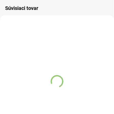
Súvisiaci tovar
NOVINKA
NOVINKA
83139
83140
SKLADOM
SKLADOM
(>5 KS)
(>5 KS)
Vonderweid CardioMix –
Vonderweid LipoMix –
zmes funkčných
zmes funkčných
bylinných tinktúr bez
bylinných tinktúr bez
alkoholu 100ml
alkoholu 100ml
Detail
Detail
Cardiomix - bylinná
Lipomix - bylinná
tinktúra bez
tinktúra bez