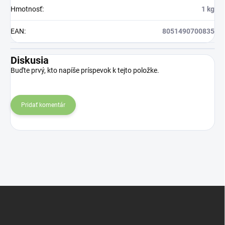
Hmotnosť
:
1 kg
EAN
:
8051490700835
Diskusia
Buďte prvý, kto napíše príspevok k tejto položke.
Pridať komentár
Z
á
p
ä