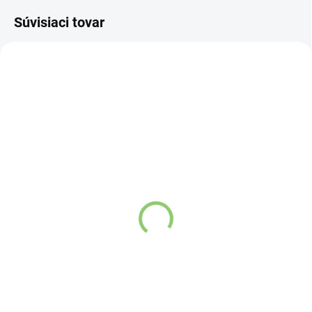
Súvisiaci tovar
NOVINKA
83247
VYPREDANÉ
Charlie's Organics sýtená
pitná voda s malinovou a
limetkovou šťavou 330
ml
Detail
Zažite pravú
osviežujúcu chuť s