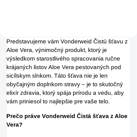
Charlie's Organics.
Táto perlivá voda s
prírodnou malinovou
a limetkovou šťavou
Predstavujeme vám Vonderweid Čistú šťavu z
je vyrobená z BIO
Aloe Vera, výnimočný produkt, ktorý je
certifikovaných
výsledkom starostlivého spracovania ručne
prísad. Je skvelá na
krájaných listov Aloe Vera pestovaných pod
zahnanie smädu
sicílskym slnkom. Táto šťava nie je len
alebo len ako
obyčajným doplnkom stravy – je to skutočný
osvieženie v týchto
elixír zdravia, ktorý spája prírodu a vedu, aby
sparných dňoch.
vám priniesol to najlepšie pre vaše telo.
Prečo práve Vonderweid Čistá šťava z Aloe
Vera?