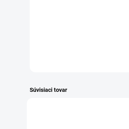
Súvisiaci tovar
NOVINKA
NOVIN
83139