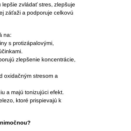
epšie zvládať stres, zlepšuje
kej záťaži a podporuje celkovú
á na:
iny s protizápalovými,
účinkami.
dporujú zlepšenie koncentrácie,
ed oxidačným stresom a
u a majú tonizujúci efekt.
elezo, ktoré prispievajú k
výnimočnou?