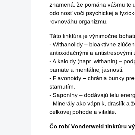
znamená, že pomáha vášmu telu l
odolnosť voči psychickej a fyzic
rovnováhu organizmu.
Táto tinktúra je výnimočne bohat
- Withanolidy – bioaktívne zlúčen
antioxidačnými a antistresovými 
- Alkaloidy (napr. withanín) – po
pamäte a mentálnej jasnosti.
- Flavonoidy – chránia bunky pr
starnutím.
- Saponíny – dodávajú telu energi
- Minerály ako vápnik, draslík a ž
celkovej pohode a vitalite.
Čo robí Vonderweid tinktúru 