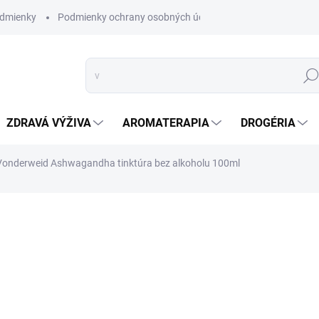
dmienky
Podmienky ochrany osobných údajov
Hľad
ZDRAVÁ VÝŽIVA
AROMATERAPIA
DROGÉRIA
Vonderweid Ashwagandha tinktúra bez alkoholu 100ml
nia
ZNAČKA:
VONDERWEID
VYPREDANÉ
Vonderweid Ashwagandh
Prírodná cesta k rovno
DETAILNÉ INFORMÁCIE