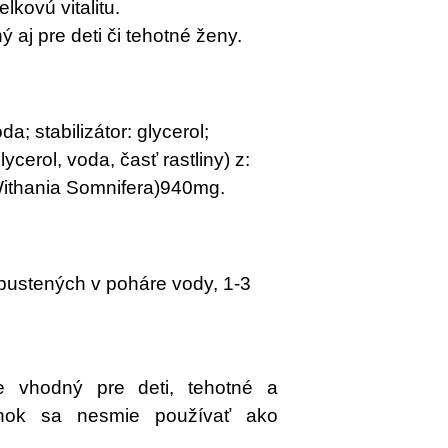
lkovú vitalitu.
aj pre deti či tehotné ženy.
a; stabilizátor: glycerol;
lycerol, voda, časť rastliny) z:
ithania Somnifera)940mg.
pustených v poháre vody, 1-3
e vhodný pre deti, tehotné a
lnok sa nesmie používať ako