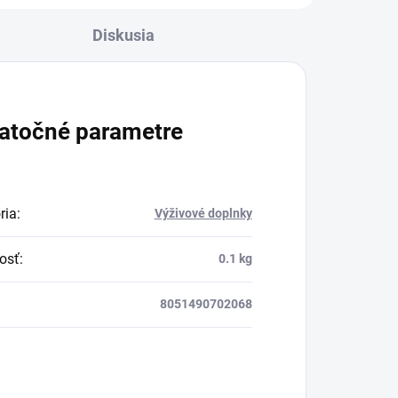
ovplyvňujú mnohé
Diskusia
faktory, dôsledkom
čoho môže produkcia
bo
kolagénu zanikať. Preto
rad prichádza na
atočné parametre
h.
produkt Verisol, ktorý je
v tomto prípade
skvelým riešením.
ria
:
Výživové doplnky
osť
:
0.1 kg
8051490702068