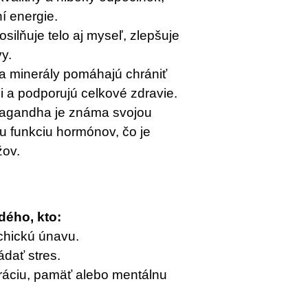
ní energie.
silňuje telo aj myseľ, zlepšuje
y.
 a minerály pomáhajú chrániť
i a podporujú celkové zdravie.
agandha je známa svojou
 funkciu hormónov, čo je
žov.
ždého, kto:
ychickú únavu.
ádať stres.
tráciu, pamäť alebo mentálnu