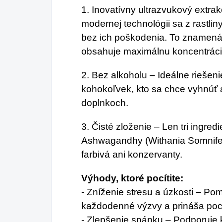
1. Inovatívny ultrazvukový extra
modernej technológii sa z rastli
bez ich poškodenia. To znamená, ž
obsahuje maximálnu koncentráciu
2. Bez alkoholu – Ideálne riešeni
kohokoľvek, kto sa chce vyhnúť 
doplnkoch.
3. Čisté zloženie – Len tri ingred
Ashwagandhy (Withania Somnifer
farbivá ani konzervanty.
Výhody, ktoré pocítite:
- Zníženie stresu a úzkosti – Pom
každodenné výzvy a prináša poci
- Zlepšenie spánku – Podporuje k