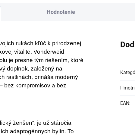
BIO certifikovaných
Hodnotenie
prísad. Je skvelá na
zahnanie smädu ale
len ako osvieženie v
svojich rukách kľúč k prirodzenej
Dod
týchto sparných dňoc
ovej vitalite. Vonderweid
lu je presne tým riešením, ktoré
vý doplnok, založený na
Kategó
ch rastlinách, prináša moderný
a – bez kompromisov a bez
Hmotn
EAN
:
cký ženšen“, je už stáročia
ších adaptogénnych bylín. To