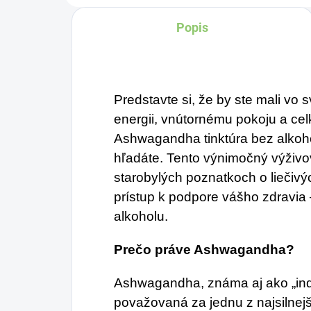
Popis
Predstavte si, že by ste mali vo 
energii, vnútornému pokoju a celk
Ashwagandha tinktúra bez alkoho
hľadáte. Tento výnimočný výživo
starobylých poznatkoch o liečivý
prístup k podpore vášho zdravi
alkoholu.
Prečo práve Ashwagandha?
Ashwagandha, známa aj ako „indi
považovaná za jednu z najsilnej