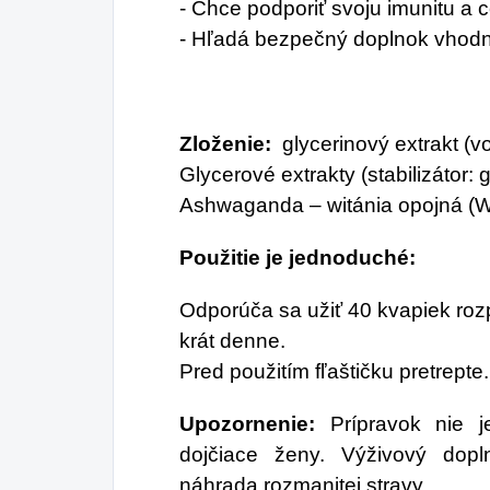
- Chce podporiť svoju imunitu a ce
- Hľadá bezpečný doplnok vhodný 
Zloženie:
glycerinový extrakt (vod
Glycerové extrakty (stabilizátor: g
Ashwaganda – witánia opojná (W
Použitie je jednoduché:
Odporúča sa užiť 40 kvapiek roz
krát denne.
Pred použitím fľaštičku pretrepte.
Upozornenie:
Prípravok nie j
dojčiace ženy. Výživový dop
náhrada rozmanitej stravy.