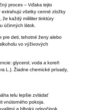
kčný proces – Vďaka tejto
ny extrahujú všetky cenné zložky
e každý mililiter tinktúry
 účinných látok.
e pre deti, tehotné ženy alebo
alkoholu vo výživových
iencie: glycerol, voda a koreň
a L.). Žiadne chemické prísady,
áha telu lepšie zvládať
t vnútorného pokoja.
valitný a hlboký odpočinok,