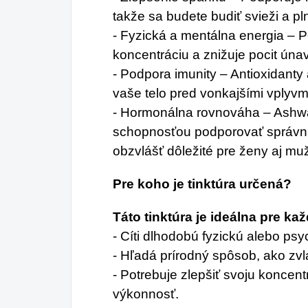
takže sa budete budiť svieži a pl
- Fyzická a mentálna energia – Po
koncentráciu a znižuje pocit únav
- Podpora imunity – Antioxidanty
vaše telo pred vonkajšími vplyvm
- Hormonálna rovnováha – Ashw
schopnosťou podporovať správnu
obzvlášť dôležité pre ženy aj mu
Pre koho je tinktúra určená?
Táto tinktúra je ideálna pre ka
- Cíti dlhodobú fyzickú alebo ps
- Hľadá prírodný spôsob, ako zvl
- Potrebuje zlepšiť svoju koncen
výkonnosť.