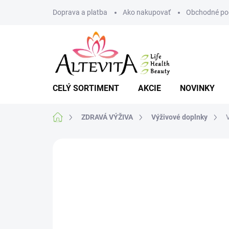
Prejsť
Doprava a platba
Ako nakupovať
Obchodné po
na
obsah
CELÝ SORTIMENT
AKCIE
NOVINKY
Domov
ZDRAVÁ VÝŽIVA
Výživové doplnky
Neohodnotené
Podrobnosti hodnote