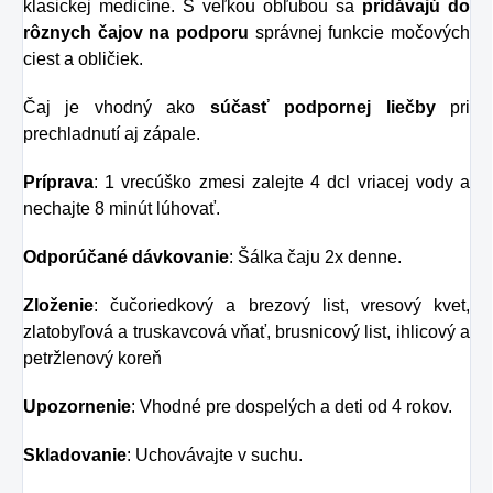
klasickej medicíne. S veľkou obľubou sa
pridávajú do
rôznych čajov na podporu
správnej funkcie močových
ciest a obličiek.
Čaj je vhodný ako
súčasť podpornej liečby
pri
prechladnutí aj zápale.
Príprava
: 1 vrecúško zmesi zalejte 4 dcl vriacej vody a
nechajte 8 minút lúhovať.
Odporúčané dávkovanie
: Šálka ​​čaju 2x denne.
Zloženie
: čučoriedkový a brezový list, vresový kvet,
zlatobyľová a truskavcová vňať, brusnicový list, ihlicový a
petržlenový koreň
Upozornenie
: Vhodné pre dospelých a deti od 4 rokov.
Skladovanie
: Uchovávajte v suchu.