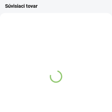
Súvisiaci tovar
NOVINKA
83247
VYPREDANÉ
Charlie's Organics sýtená
pitná voda s malinovou a
limetkovou šťavou 330
ml
Detail
Zažite pravú
osviežujúcu chuť s