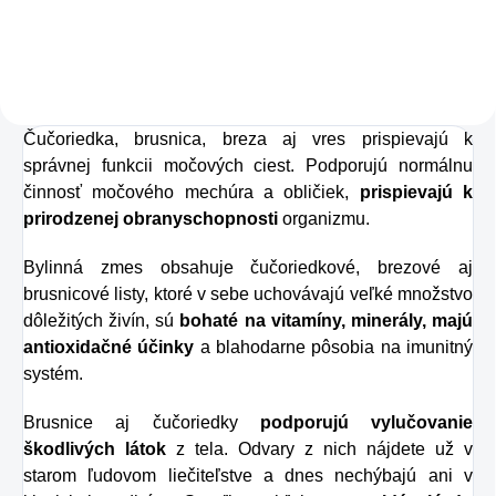
Charlie's Organics.
Táto perlivá voda s
prírodnou malinovou
a limetkovou šťavou
Čučoriedka, brusnica, breza aj vres prispievajú k
je vyrobená z BIO
správnej funkcii močových ciest. Podporujú normálnu
certifikovaných
činnosť močového mechúra a obličiek,
prispievajú k
prísad. Je skvelá na
prirodzenej obranyschopnosti
organizmu.
zahnanie smädu
Bylinná zmes obsahuje čučoriedkové, brezové aj
alebo len ako
brusnicové listy, ktoré v sebe uchovávajú veľké množstvo
osvieženie v týchto
dôležitých živín, sú
bohaté na vitamíny, minerály, majú
sparných dňoch.
antioxidačné účinky
a blahodarne pôsobia na imunitný
systém.
Brusnice aj čučoriedky
podporujú vylučovanie
škodlivých látok
z tela. Odvary z nich nájdete už v
starom ľudovom liečiteľstve a dnes nechýbajú ani v