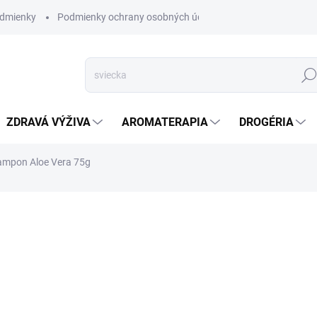
dmienky
Podmienky ochrany osobných údajov
Hľad
ZDRAVÁ VÝŽIVA
AROMATERAPIA
DROGÉRIA
ampon Aloe Vera 75g
nia
ZNAČKA:
VATIKA
VYPREDANÉ
Táto ekologická tyčinka s o
upokojuje pokožku hlavy. Je
takže je ideálnou voľbou na 