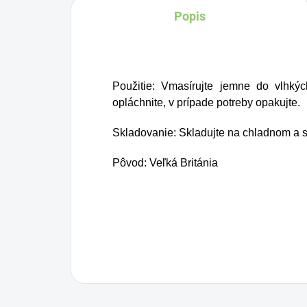
Popis
BIO certifikovaných
prísad. Je skvelá na
zahnanie smädu alebo
len ako osvieženie v
Použitie: Vmasírujte jemne do vlhký
týchto sparných dňoch.
opláchnite, v prípade potreby opakujte.
Skladovanie: Skladujte na chladnom a 
Pôvod: Veľká Británia