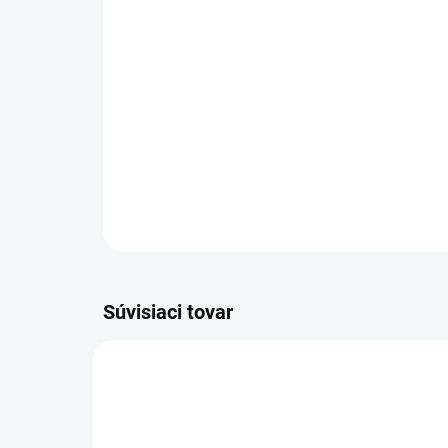
Súvisiaci tovar
NOVINKA
83247