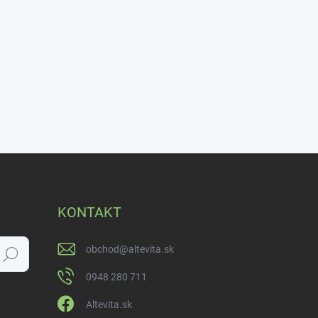
KONTAKT
obchod
@
altevita.sk
Hľadať
0948 280 711
Altevita.sk