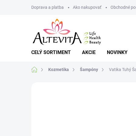
Prejsť
Doprava a platba
Ako nakupovať
Obchodné po
na
obsah
CELÝ SORTIMENT
AKCIE
NOVINKY
Domov
Kozmetika
Šampóny
Vatika Tuhý Š
Neohodnotené
Podrobnosti hodnote