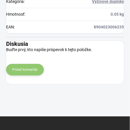
Kategória
:
Výživové doplnky
Hmotnosť
:
0.05 kg
EAN
:
8904023006235
Diskusia
Buďte prvý, kto napíše príspevok k tejto položke.
Pridať komentár
Z
á