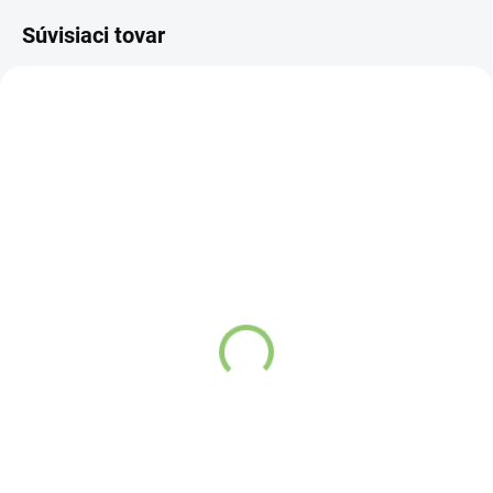
Súvisiaci tovar
NOVINKA
NOVINKA
83247
83300
SKLADOM
VYPREDANÉ
(>5 KS)
Charlie's Organics sýtená
Altevita Collagen
pitná voda s malinovou a
Peptides Pure Premium
limetkovou šťavou 330
Box 25 x 8g
ml
Detail
Detail
Zažite pravú
Kolagén sa považuje
osviežujúcu chuť s
za hlavnú zložku