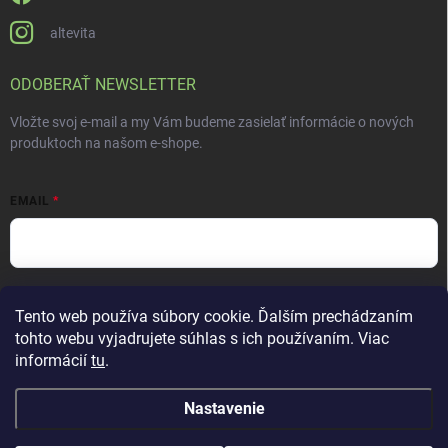
altevita
ODOBERAŤ NEWSLETTER
Vložte svoj e-mail a my Vám budeme zasielať informácie o nových
produktoch na našom e-shope.
EMAIL
Vložením e-mailu súhlasíte s
podmienkami ochrany osobných údajov
Tento web používa súbory cookie. Ďalším prechádzaním
Prihlásiť sa
tohto webu vyjadrujete súhlas s ich používaním. Viac
informácií
tu
.
Nastavenie