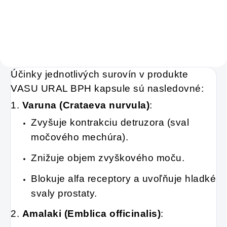
Charlie's Organics.
pokožky. Tvorí ju,
Táto perlivá voda s
dokonca, až
prírodnou malinovou
v množstve 80 %.
a limetkovou šťavou
Ako dobre vieme,
je vyrobená z BIO
Účinky jednotlivých surovín v produkte
pokožku ovplyvňujú
certifikovaných
VASU URAL BPH kapsule sú nasledovné:
mnohé faktory,
prísad. Je skvelá na
1.
Varuna (Crataeva nurvula)
:
dôsledkom čoho
zahnanie smädu
môže produkcia
Zvyšuje kontrakciu detruzora (sval
alebo len ako
močového mechúra).
kolagénu zanikať.
osvieženie v týchto
Preto rad prichádza
Znižuje objem zvyškového moču.
sparných dňoch.
na produkt Verisol,
Blokuje alfa receptory a uvoľňuje hladké
ktorý je v tomto
svaly prostaty.
prípade skvelým
2.
Amalaki (Emblica officinalis)
:
riešením.