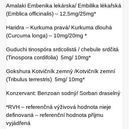
Amalaki Embenika lekárska/ Embilika lékařská
(Emblica officinalis) – 12,5mg/25mg*
Haridra – Kurkuma pravá/ Kurkuma dlouhá
(Curcuma longa) – 10mg/20mg *
Guduchi tinospóra srdcolistá / chebule srdčitá
(Tinospora cordifolia) 5mg/ 10mg*
Gokshura Kotvičník zemný /Kotvičník zemní
(Tribulus terrestris) 5mg/ 10mg*
Konzervant: Benzoan sodný/ Sorban draselný
*RVH – referenčná výživová hodnota nieje
definovaná – referenční hodnota příjmu
vyjádřená