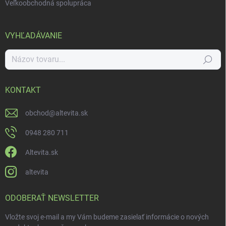
Veľkoobchodná spolupráca
VYHĽADÁVANIE
Hľadať
KONTAKT
obchod
@
altevita.sk
0948 280 711
Altevita.sk
altevita
ODOBERAŤ NEWSLETTER
Vložte svoj e-mail a my Vám budeme zasielať informácie o nových