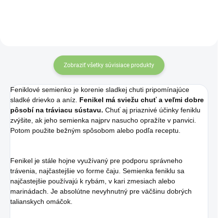
biele krvinky,
predovšetkým tie ,
ktoré prirodzene
zneškodňujú
nebezpečné bunky
Zobraziť všetky súvisiace produkty
tela.
Feniklové semienko je korenie sladkej chuti pripomínajúce
sladké drievko a aníz.
Fenikel má sviežu chuť a veľmi dobre
pôsobí na tráviacu sústavu.
Chuť aj priaznivé účinky feniklu
zvýšite, ak jeho semienka najprv nasucho opražíte v panvici.
Potom použite bežným spôsobom alebo podľa receptu.
Fenikel je stále hojne využívaný pre podporu správneho
trávenia, najčastejšie vo forme čaju. Semienka feniklu sa
najčastejšie používajú k rybám, v kari zmesiach alebo
marinádach. Je absolútne nevyhnutný pre väčšinu dobrých
talianskych omáčok.