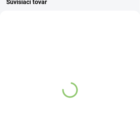
Súvisiaci tovar
0429
AY09
SKLADOM
VYPREDANÉ
(>5 KS)
TRS Horčičné semienko
Altevita BIO Kurkuma
tmavé 100g
60g
Detail
Detail
Horčičné semienko, drobné
Kurkuma napomáha
čierne guličky, je ostré korenie
štipľavej chuti. Je možné ho
zvýšeniu prirodzenej
použiť celé alebo ľahko drvené.
imunity, aktivizuje