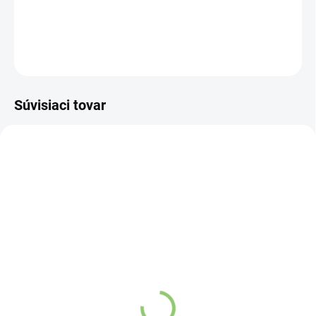
DETAILNÉ INFORMÁCIE
OPÝTAŤ SA
STRÁŽIŤ
Súvisiaci tovar
TIP
AT45C8
AT08
SKLADOM
SKLADOM
(1 KS)
(>5 KS)
Kufrík na esenciálne
Altevita 100% esenciálny
oleje fialový 12ks
olej AMYRIS – Olej
kreativity a uvoľnenia