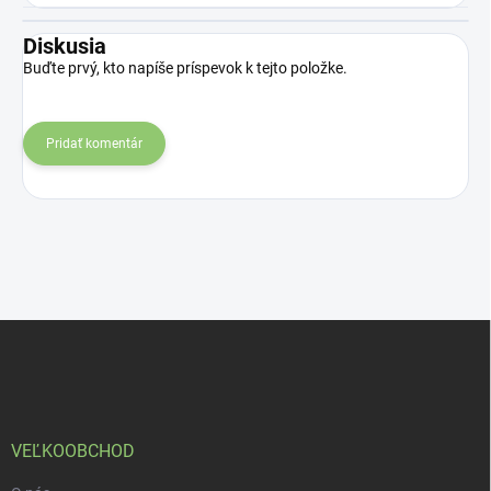
Diskusia
Buďte prvý, kto napíše príspevok k tejto položke.
Pridať komentár
Z
á
p
ä
t
i
VEĽKOOBCHOD
e