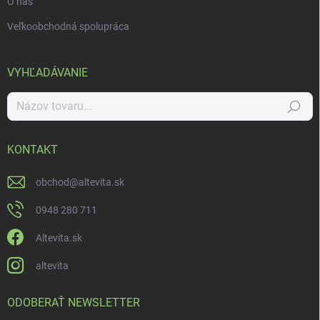
O nás
Veľkoobchodná spolupráca
VYHĽADÁVANIE
Hľadať
KONTAKT
obchod
@
altevita.sk
0948 280 711
Altevita.sk
altevita
ODOBERAŤ NEWSLETTER