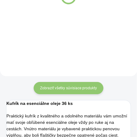
„Západoindický santal“
Detail
10ml
Detail
Praktický kufrík z kvalitného a
odolného materiálu vám umožní
mať svoje obľúbené esenciálne
oleje vždy po ruke aj na cestách.
Zobraziť všetky súvisiace produkty
Kufrík na esenciálne oleje 36 ks
Praktický kufrík z kvalitného a odolného materiálu vám umožní
mať svoje obľúbené esenciálne oleje vždy po ruke aj na
cestách. Vnútro materiálu je vybavené praktickou penovou
výplňou, aby boli fľaštičky bezpečne opatrené počas ciest.