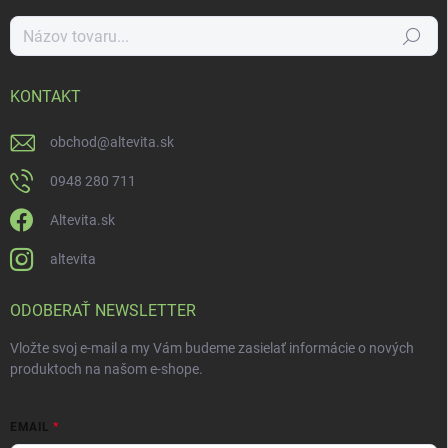
Hľadať
KONTAKT
obchod
@
altevita.sk
0948 280 711
Altevita.sk
altevita
ODOBERAŤ NEWSLETTER
Vložte svoj e-mail a my Vám budeme zasielať informácie o nových
produktoch na našom e-shope.
EMAIL