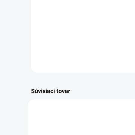
Súvisiaci tovar
NOVINKA
83247