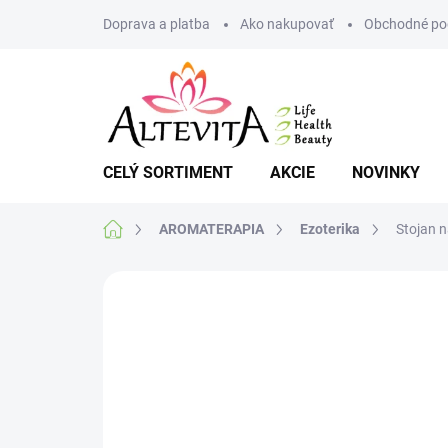
Prejsť
Doprava a platba
Ako nakupovať
Obchodné po
na
obsah
CELÝ SORTIMENT
AKCIE
NOVINKY
Domov
AROMATERAPIA
Ezoterika
Stojan 
Neohodnotené
Podrobnosti hodnote