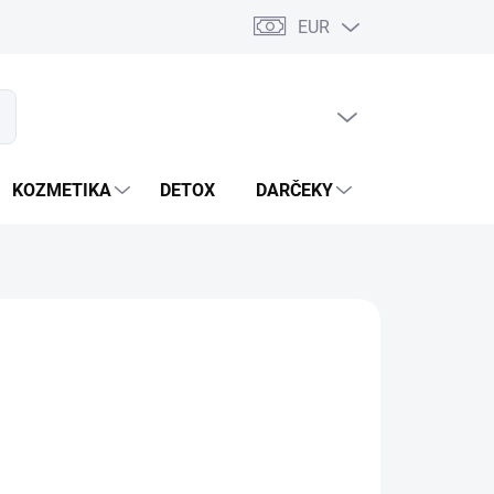
EUR
PRÁZDNY KOŠÍK
ať
NÁKUPNÝ
KOŠÍK
KOZMETIKA
DETOX
DARČEKY
MIXÉRY
žele