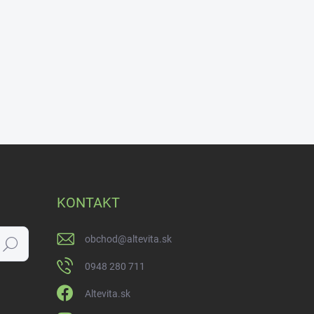
KONTAKT
obchod
@
altevita.sk
Hľadať
0948 280 711
Altevita.sk