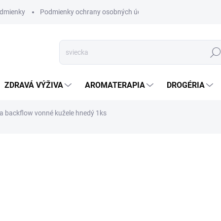
dmienky
Podmienky ochrany osobných údajov
Hľad
ZDRAVÁ VÝŽIVA
AROMATERAPIA
DROGÉRIA
na backflow vonné kužele hnedý 1ks
nia
VYPREDANÉ
Stojan na backflow vonné ku
DETAILNÉ INFORMÁCIE