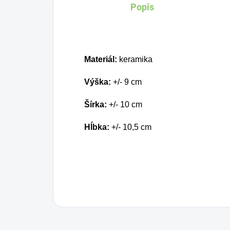
Popis
BIO certifikovaných
prísad. Je skvelá na
zahnanie smädu alebo
len ako osvieženie v
Materiál:
keramika
týchto sparných dňoch.
Výška:
+/- 9 cm
Šírka
:
+/- 10 cm
Hĺbka:
+/- 10,5 cm