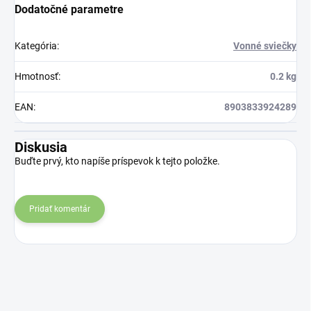
Dodatočné parametre
Kategória
:
Vonné sviečky
Hmotnosť
:
0.2 kg
EAN
:
8903833924289
Diskusia
Buďte prvý, kto napíše príspevok k tejto položke.
Pridať komentár