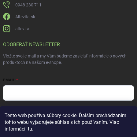
0948 280 711
Altevita.sk
altevita
ODOBERAŤ NEWSLETTER
Vložte svoj e-mail a my Vám budeme zasielať informácie o nových
produktoch na našom e-shope.
EMAIL
Vložením e-mailu súhlasíte s
podmienkami ochrany osobných údajov
Tento web používa súbory cookie. Ďalším prechádzaním
Prihlásiť sa
tohto webu vyjadrujete súhlas s ich používaním. Viac
informácií
tu
.