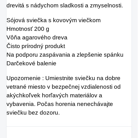
sparných dňoch.
drevitá s nádychom sladkosti a zmyselnosti.
na produkt Verisol,
ktorý je v tomto
Sójová sviečka s kovovým viečkom
prípade skvelým
Hmotnosť 200 g
riešením.
Vôňa agarového dreva
Čisto prírodný produkt
Na podporu zaspávania a zlepšenie spánku
Darčekové balenie
Upozornenie : Umiestnite sviečku na dobre
vetrané miesto v bezpečnej vzdialenosti od
akýchkoľvek horľavých materiálov a
vybavenia. Počas horenia nenechávajte
sviečku bez dozoru.