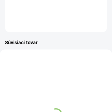
sójovou sviečkou Sleep.
DETAILNÉ INFORMÁCIE
OPÝTAŤ SA
STRÁŽIŤ
Súvisiaci tovar
NOVINKA
NOVINKA
83247
83300
SKLADOM
VYPREDANÉ
(>5 KS)
Charlie's Organics sýtená
Altevita Collagen
pitná voda s malinovou a
Peptides Pure Premium
limetkovou šťavou 330