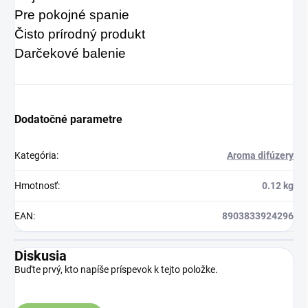
Pre pokojné spanie
Čisto prírodný produkt
Darčekové balenie
Dodatočné parametre
Kategória
:
Aroma difúzery
Hmotnosť
:
0.12 kg
EAN
:
8903833924296
Diskusia
Buďte prvý, kto napíše príspevok k tejto položke.