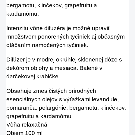
alebo len ako
bergamotu, klinčekov, grapefruitu a
kolagénu zanikať.
osvieženie v týchto
kardamómu.
Preto rad prichádza
sparných dňoch.
na produkt Verisol,
Intenzitu vône difuzéra je možné upraviť
ktorý je v tomto
množstvom ponorených tyčiniek aj občasným
prípade skvelým
otáčaním namočených tyčiniek.
riešením.
Difúzer je v modrej okrúhlej sklenenej dóze s
dekórom oblohy a mesiaca. Balené v
darčekovej krabičke.
Obsahuje zmes čistých prírodných
esenciálnych olejov s výťažkami levandule,
pomaranča, pelargónie, bergamotu, klinčekov,
grapefruitu a kardamómu
Vôňa relaxačná
Objem 100 ml