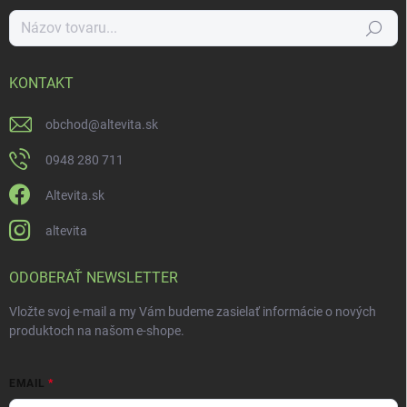
Hľadať
KONTAKT
obchod
@
altevita.sk
0948 280 711
Altevita.sk
altevita
ODOBERAŤ NEWSLETTER
Vložte svoj e-mail a my Vám budeme zasielať informácie o nových
produktoch na našom e-shope.
EMAIL