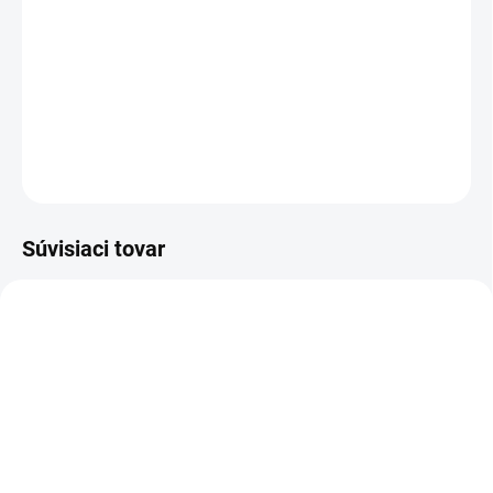
vonnú oázu. Môže pôsobiť ako emocionálny
stimulant, pomáha vytvoriť pokojnú atmosféru
na zlepšenie zaspávania a pokojný spánok.
DETAILNÉ INFORMÁCIE
OPÝTAŤ SA
STRÁŽIŤ
Súvisiaci tovar
NOVINKA
NOVINKA
83247
83300
SKLADOM
VYPREDANÉ
(>5 KS)