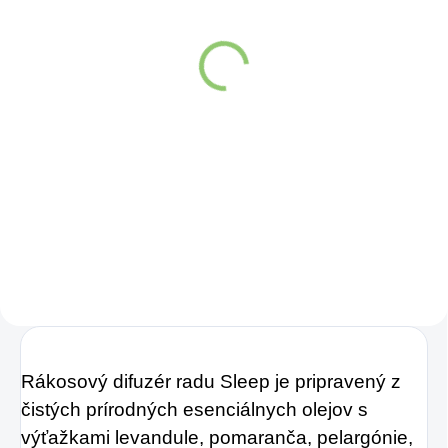
Charlie's Organics sýtená
Altevita Collagen
pitná voda s malinovou a
Peptides Pure Premium
limetkovou šťavou 330
Box 25 x 8g
ml
Detail
Detail
Zažite pravú
Kolagén sa považuje
osviežujúcu chuť s
za hlavnú zložku
Charlie's Organics.
pokožky. Tvorí ju,
Táto perlivá voda s
dokonca, až
prírodnou malinovou
v množstve 80 %.
a limetkovou šťavou
Ako dobre vieme,
je vyrobená z BIO
pokožku ovplyvňujú
certifikovaných
mnohé faktory,
Rákosový difuzér radu Sleep je pripravený z
prísad. Je skvelá na
dôsledkom čoho
čistých prírodných esenciálnych olejov s
zahnanie smädu
môže produkcia
výťažkami levandule, pomaranča, pelargónie,