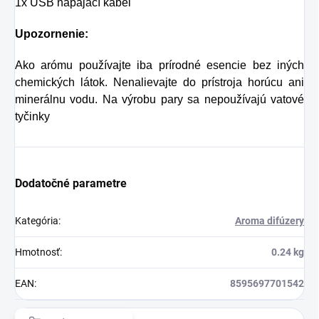
1x USB napájací kábel
Upozornenie:
Ako arómu používajte iba prírodné esencie bez iných
chemických látok.
Nenalievajte do prístroja horúcu ani
minerálnu vodu.
Na výrobu pary sa nepoužívajú vatové
tyčinky
Dodatočné parametre
Kategória
:
Aroma difúzery
Hmotnosť
:
0.24 kg
EAN
:
8595697701542