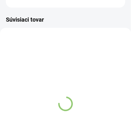
OPÝTAŤ SA
STRÁŽIŤ
Súvisiaci tovar
NOVINKA
83300
SKLADOM
(>5 KS)
Altevita Collagen
Peptides Pure Premium
Box 25 x 8g
Detail
Kolagén sa považuje