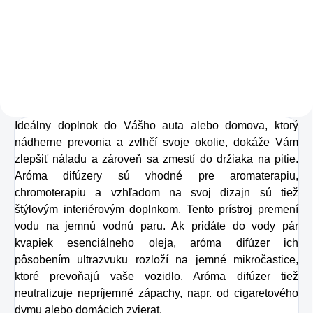
za hlavnú zložku
pokožky. Tvorí ju,
dokonca, až
v množstve 80 %.
Ako dobre vieme,
Ideálny doplnok do Vášho auta alebo domova, ktorý
pokožku ovplyvňujú
nádherne prevonia a zvlhčí svoje okolie, dokáže Vám
mnohé faktory,
zlepšiť náladu a zároveň sa zmestí do držiaka na pitie.
dôsledkom čoho
Aróma difúzery sú vhodné pre aromaterapiu,
môže produkcia
chromoterapiu a vzhľadom na svoj dizajn sú tiež
štýlovým interiérovým doplnkom. Tento prístroj premení
kolagénu zanikať.
vodu na jemnú vodnú paru. Ak pridáte do vody pár
Preto rad prichádza
kvapiek esenciálneho oleja, aróma difúzer ich
na produkt Verisol,
pôsobením ultrazvuku rozloží na jemné mikročastice,
ktoré prevoňajú vaše vozidlo. Aróma difúzer tiež
ktorý je v tomto
neutralizuje nepríjemné zápachy, napr. od cigaretového
prípade skvelým
dymu alebo domácich zvierat.